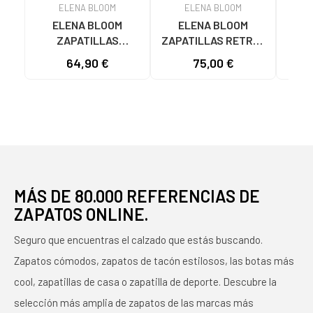
ELENA BLOOM
ELENA BLOOM
ELENA BLOOM
ELENA BLOOM
E
ZAPATILLAS
ZAPATILLAS RETRO-
DEPORTIVAS RETRO
RUNNING
64,90 €
75,00 €
BEIGE
MULTIMATERIAL ROJO
U
DET
MÁS DE 80.000 REFERENCIAS DE
ZAPATOS ONLINE.
Seguro que encuentras el calzado que estás buscando.
Zapatos cómodos, zapatos de tacón estilosos, las botas más
cool, zapatillas de casa o zapatilla de deporte. Descubre la
selección más amplia de zapatos de las marcas más