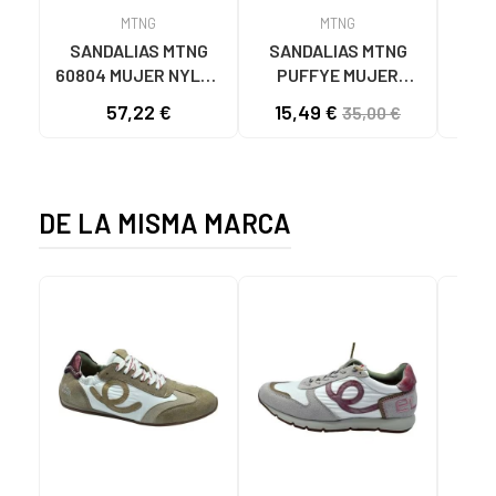
MTNG
MTNG
SANDALIAS MTNG
SANDALIAS MTNG
MTN
60804 MUJER NYLON
PUFFYE MUJER
DEP
TEJA/NEOPRENO
NEOPRENO BEIGE
KNI
57,22 €
15,49 €
35,00 €
TAUPE C59615 - -
C60056 C60056 -
NYLON TEJA -
PUFFYE BEIGE -
NEOPRENE TAUPE
NEOPRENE BEIGE
DE LA MISMA MARCA