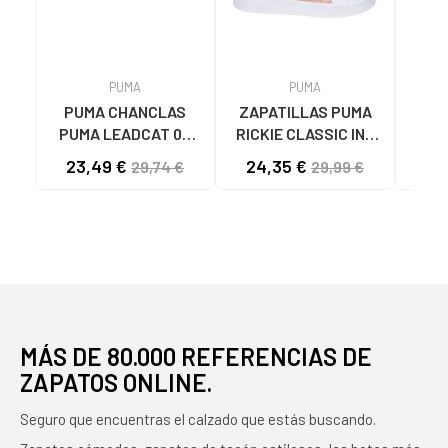
PUMA
PUMA
PUMA CHANCLAS
ZAPATILLAS PUMA
Zap
PUMA LEADCAT 02
RICKIE CLASSIC INF
MODELO 384139
04 BLANCO ROSA ORO
ZAP
23,49 €
24,35 €
34
29,74 €
29,99 €
BLANCAS 02 WHITE
- REF. 394254 04
RIC
BLANCO ROSA ORO
NIÑ
MÁS DE 80.000 REFERENCIAS DE
ZAPATOS ONLINE.
Seguro que encuentras el calzado que estás buscando.