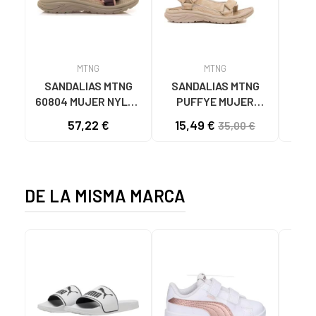
MTNG
MTNG
SANDALIAS MTNG
SANDALIAS MTNG
MTN
60804 MUJER NYLON
PUFFYE MUJER
DEP
TEJA/NEOPRENO
NEOPRENO BEIGE
KNI
57,22 €
15,49 €
35,00 €
TAUPE C59615 - -
C60056 C60056 -
NYLON TEJA -
PUFFYE BEIGE -
NEOPRENE TAUPE
NEOPRENE BEIGE
DE LA MISMA MARCA