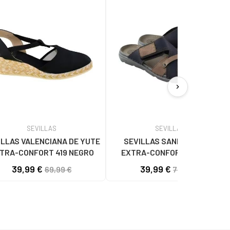
chevron_right
SEVILLAS
SEVILLAS
ILLAS VALENCIANA DE YUTE
SEVILLAS SANDALIA PIEL
TRA-CONFORT 419 NEGRO
EXTRA-CONFORT BDA8013
MARINO
39,99 €
39,99 €
69,99 €
79,99 €