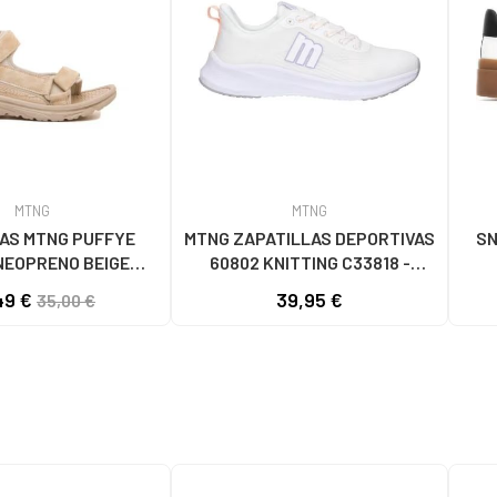
MTNG
MTNG
AS MTNG PUFFYE
MTNG ZAPATILLAS DEPORTIVAS
SN
NEOPRENO BEIGE
60802 KNITTING C33818 -
056 - PUFFYE BEIGE
BLANCO
49 €
39,95 €
35,00 €
OPRENE BEIGE