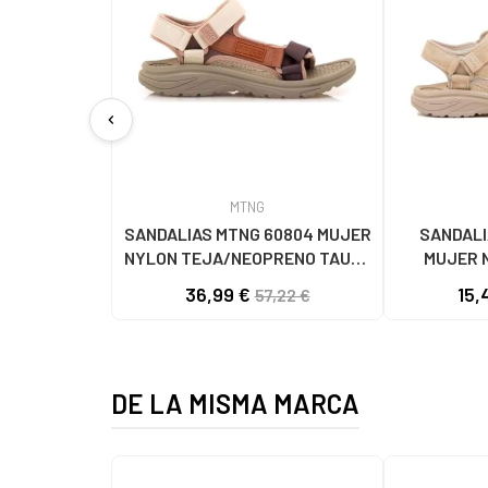
chevron_left
MTNG
SANDALIAS MTNG 60804 MUJER
SANDALI
NYLON TEJA/NEOPRENO TAUPE
MUJER 
C59615 - - NYLON TEJA -
C60056 C60
36,99 €
15,
57,22 €
NEOPRENE TAUPE
- NE
DE LA MISMA MARCA