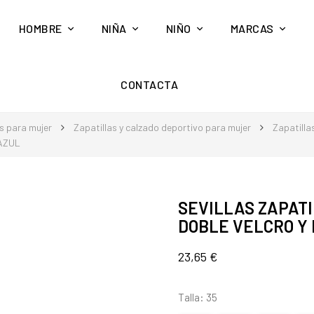
HOMBRE
NIÑA
NIÑO
MARCAS
CONTACTA
s para mujer
Zapatillas y calzado deportivo para mujer
Zapatilla
 AZUL
SEVILLAS ZAPATI
DOBLE VELCRO Y 
23,65 €
Talla: 35