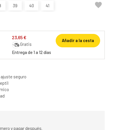

8
39
40
41
23,65 €
Añadir a la cesta
Gratis
Entrega de 1 a 12 días
n ajuste seguro
eptil
ómico
dad
rimero y pagar después.