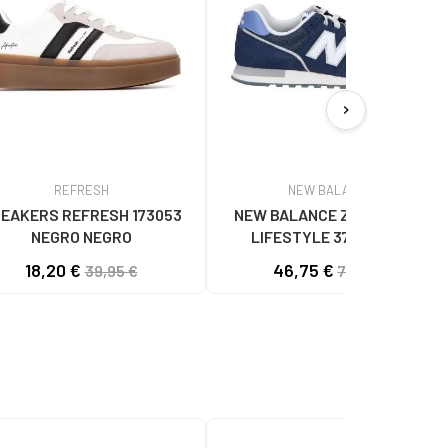
chevron_right
REFRESH
NEW BALANCE
EAKERS REFRESH 173053
NEW BALANCE ZAPATILLAS
NEGRO NEGRO
LIFESTYLE 373V2 CON
LOGOTIPO LATERAL NAVY BLUE
18,20 €
46,75 €
39,95 €
70,00 €