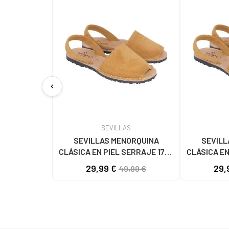
chevron_left
SEVILLAS
SEVILLAS MENORQUINA
SEVILL
CLÁSICA EN PIEL SERRAJE 1778
CLÁSICA EN
CAMEL
29,99 €
29,
49,99 €