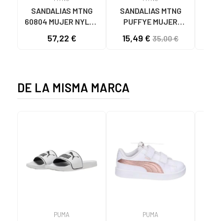
SANDALIAS MTNG
SANDALIAS MTNG
MTN
60804 MUJER NYLON
PUFFYE MUJER
DEP
TEJA/NEOPRENO
NEOPRENO BEIGE
KNI
57,22 €
15,49 €
35,00 €
TAUPE C59615 - -
C60056 C60056 -
NYLON TEJA -
PUFFYE BEIGE -
NEOPRENE TAUPE
NEOPRENE BEIGE
DE LA MISMA MARCA
PUMA
PUMA