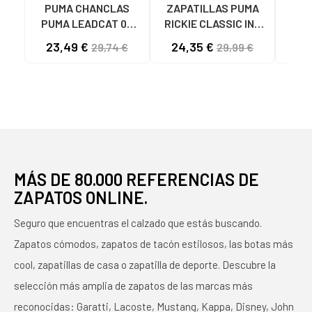
PUMA CHANCLAS
ZAPATILLAS PUMA
Zap
PUMA LEADCAT 02
RICKIE CLASSIC INF
MODELO 384139
04 BLANCO ROSA ORO
ZAP
23,49 €
24,35 €
34
29,74 €
29,99 €
BLANCAS 02 WHITE
- REF. 394254 04
RIC
BLANCO ROSA ORO
NIÑ
MÁS DE 80.000 REFERENCIAS DE
ZAPATOS ONLINE.
Seguro que encuentras el calzado que estás buscando.
Zapatos cómodos, zapatos de tacón estilosos, las botas más
cool, zapatillas de casa o zapatilla de deporte. Descubre la
selección más amplia de zapatos de las marcas más
reconocidas: Garatti, Lacoste, Mustang, Kappa, Disney, John