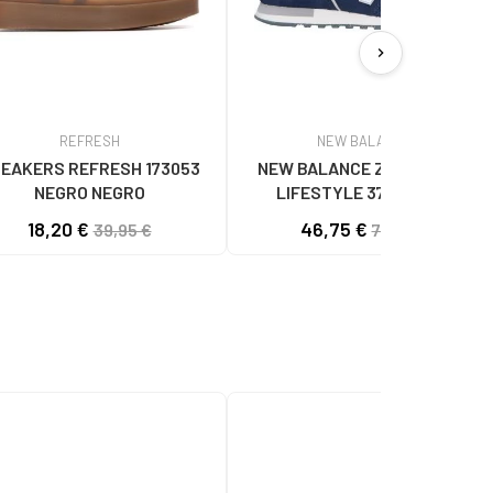
chevron_right
REFRESH
NEW BALANCE
EAKERS REFRESH 173053
NEW BALANCE ZAPATILLAS
NEGRO NEGRO
LIFESTYLE 373V2 CON
LOGOTIPO LATERAL NAVY BLUE
18,20 €
46,75 €
39,95 €
70,00 €