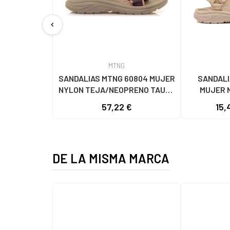
chevron_left
MTNG
SANDALIAS MTNG 60804 MUJER
SANDALI
NYLON TEJA/NEOPRENO TAUPE
MUJER 
C59615 - - NYLON TEJA -
C60056 C60
57,22 €
15,
NEOPRENE TAUPE
- NE
DE LA MISMA MARCA