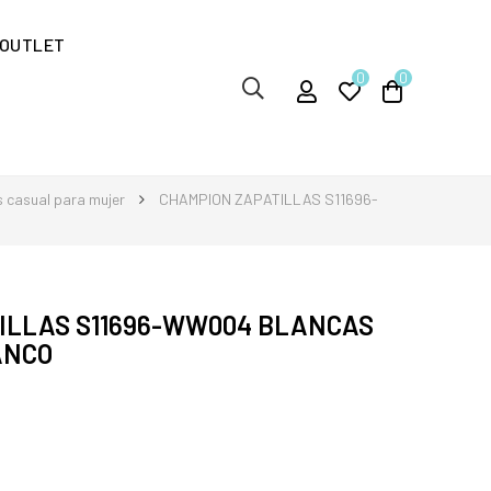
OUTLET
0
0
s casual para mujer
CHAMPION ZAPATILLAS S11696-
ILLAS S11696-WW004 BLANCAS
ANCO