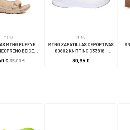
MTNG
MTNG
AS MTNG PUFFYE
MTNG ZAPATILLAS DEPORTIVAS
SN
NEOPRENO BEIGE
60802 KNITTING C33818 -
056 - PUFFYE BEIGE
BLANCO
49 €
39,95 €
35,00 €
OPRENE BEIGE