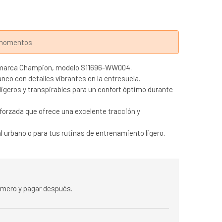
s momentos
la marca Champion, modelo S11696-WW004.
anco con detalles vibrantes en la entresuela.
igeros y transpirables para un confort óptimo durante
forzada que ofrece una excelente tracción y
al urbano o para tus rutinas de entrenamiento ligero.
rimero y pagar después.