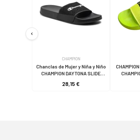
chevron_left
CHAMPION
Chanclas de Mujer y Niña y Niño
CHAMPION
CHAMPION DAYTONA SLIDE
CHAMPI
S11512-KK002 NEGRO MULTI
28,15 €