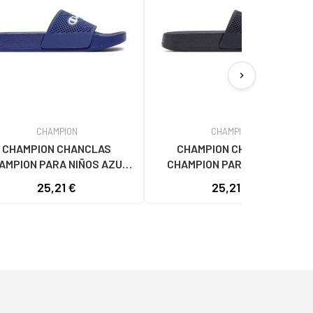
chevron_right
CHAMPION
CHAMPION
CHAMPION CHANCLAS
CHAMPION CHANCLAS
AMPION PARA NIÑOS AZUL
CHAMPION PARA HOMBRE,
AZUL
COLOR AZUL MARINO NEGRO
25,21 €
25,21 €