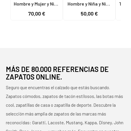
Hombre y Mujer y Niña
Hombre y Niña y Niño
TRAC
y Niño KELME TRAIL
KELME ZAPATILLAS
70,00 €
50,00 €
52
TRAVEL 46970-720
FUTBOL SALA
AZUL DRY-TECH
SCALPEL 55436-586
NEGRO NEGRO
NEGRO
MÁS DE 80.000 REFERENCIAS DE
ZAPATOS ONLINE.
Seguro que encuentras el calzado que estás buscando.
Zapatos cómodos, zapatos de tacón estilosos, las botas más
cool, zapatillas de casa o zapatilla de deporte. Descubre la
selección más amplia de zapatos de las marcas más
reconocidas: Garatti, Lacoste, Mustang, Kappa, Disney, John