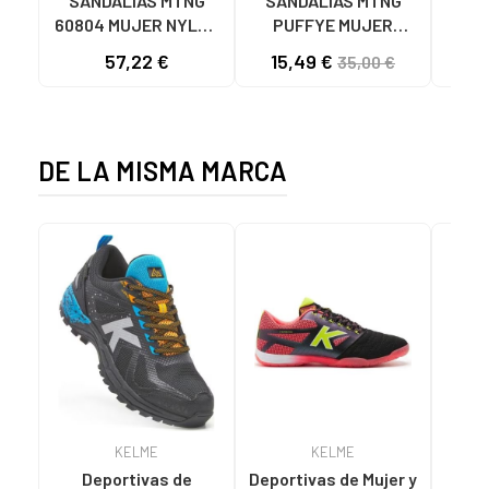
SANDALIAS MTNG
SANDALIAS MTNG
MTN
60804 MUJER NYLON
PUFFYE MUJER
DEP
TEJA/NEOPRENO
NEOPRENO BEIGE
KNI
57,22 €
15,49 €
35,00 €
TAUPE C59615 - -
C60056 C60056 -
NYLON TEJA -
PUFFYE BEIGE -
NEOPRENE TAUPE
NEOPRENE BEIGE
DE LA MISMA MARCA
KELME
KELME
Deportivas de
Deportivas de Mujer y
ZAP