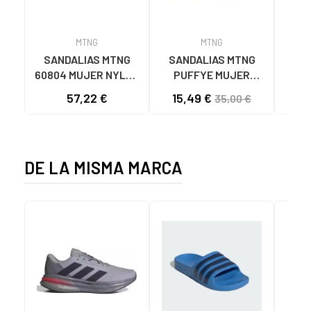
MTNG
MTNG
SANDALIAS MTNG
SANDALIAS MTNG
MTN
60804 MUJER NYLON
PUFFYE MUJER
DEP
TEJA/NEOPRENO
NEOPRENO BEIGE
KNI
57,22 €
15,49 €
35,00 €
TAUPE C59615 - -
C60056 C60056 -
NYLON TEJA -
PUFFYE BEIGE -
NEOPRENE TAUPE
NEOPRENE BEIGE
DE LA MISMA MARCA