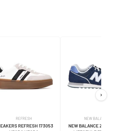
chevron_right
REFRESH
NEW BALANCE
EAKERS REFRESH 173053
NEW BALANCE ZAPATILLAS