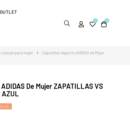
OUTLET
0
0
s casual para mujer
Zapatillas deporte ADIDAS de Mujer
te ADIDAS De Mujer ZAPATILLAS VS
4 AZUL
DEL 8%