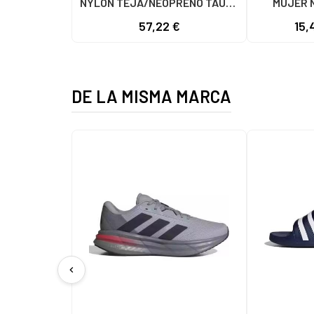
NYLON TEJA/NEOPRENO TAUPE
MUJER 
C59615 - - NYLON TEJA -
C60056 C60
57,22 €
15,
NEOPRENE TAUPE
- NE
DE LA MISMA MARCA
chevron_left