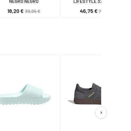
NEGRO NEGRO
LIFESTYLE 373V2 CON
LOGOTIPO LATERAL NAVY BLUE
18,20 €
46,75 €
39,95 €
70,00 €
chevron_right