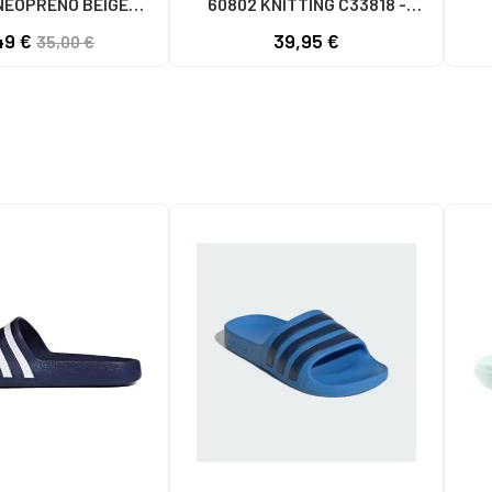
NEOPRENO BEIGE
60802 KNITTING C33818 -
056 - PUFFYE BEIGE
BLANCO
49 €
39,95 €
35,00 €
OPRENE BEIGE