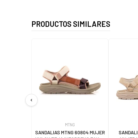
PRODUCTOS SIMILARES
chevron_left
MTNG
SANDALIAS MTNG 60804 MUJER
SANDALI