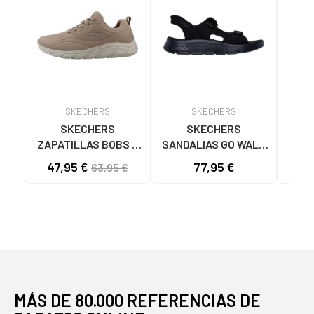
SKECHERS
SKECHERS
SKECHERS
SKECHERS
ZAPATILLAS BOBS B
SANDALIAS GO WALK
SK
FLEX LO COOL EASE
FLEX SD EASY ENTRY
47,95 €
77,95 €
40
63,95 €
TAN 117715
NEGRAS NEGRO
ASC
NA
MÁS DE 80.000 REFERENCIAS DE