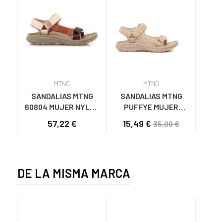
MTNG
MTNG
SANDALIAS MTNG
SANDALIAS MTNG
MTN
60804 MUJER NYLON
PUFFYE MUJER
DEP
TEJA/NEOPRENO
NEOPRENO BEIGE
KNI
57,22 €
15,49 €
35,00 €
TAUPE C59615 - -
C60056 C60056 -
NYLON TEJA -
PUFFYE BEIGE -
NEOPRENE TAUPE
NEOPRENE BEIGE
DE LA MISMA MARCA