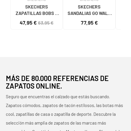
SKECHERS
SKECHERS
ZAPATILLAS BOBS B
SANDALIAS GO WALK
SK
FLEX LO COOL EASE
FLEX SD EASY ENTRY
47,95 €
77,95 €
40
63,95 €
TAN 117715
NEGRAS NEGRO
ASC
NA
MÁS DE 80.000 REFERENCIAS DE
ZAPATOS ONLINE.
Seguro que encuentras el calzado que estás buscando.
Zapatos cómodos, zapatos de tacón estilosos, las botas más
cool, zapatillas de casa o zapatilla de deporte. Descubre la
selección más amplia de zapatos de las marcas más