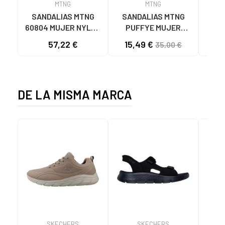
MTNG
MTNG
SANDALIAS MTNG
SANDALIAS MTNG
MTN
60804 MUJER NYLON
PUFFYE MUJER
DEP
TEJA/NEOPRENO
NEOPRENO BEIGE
KNI
57,22 €
15,49 €
35,00 €
TAUPE C59615 - -
C60056 C60056 -
NYLON TEJA -
PUFFYE BEIGE -
NEOPRENE TAUPE
NEOPRENE BEIGE
DE LA MISMA MARCA
SKECHERS
SKECHERS