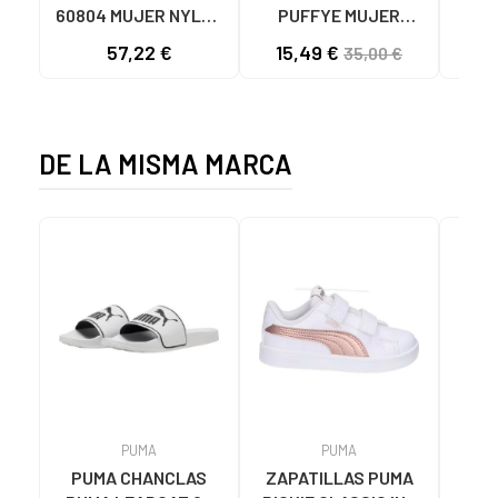
60804 MUJER NYLON
PUFFYE MUJER
DEP
TEJA/NEOPRENO
NEOPRENO BEIGE
KNI
57,22 €
15,49 €
35,00 €
TAUPE C59615 - -
C60056 C60056 -
NYLON TEJA -
PUFFYE BEIGE -
NEOPRENE TAUPE
NEOPRENE BEIGE
DE LA MISMA MARCA
PUMA
PUMA
PUMA CHANCLAS
ZAPATILLAS PUMA
Zap