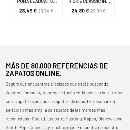
PUMA LEADCAT 02
RICKIE CLASSIC INF
MODELO 384139
04 BLANCO ROSA ORO
ZAP
23,49 €
24,30 €
34
29,74 €
29,99 €
BLANCAS 02 WHITE
- REF. 394254 04
RIC
BLANCO ROSA ORO
NIÑ
MÁS DE 80.000 REFERENCIAS DE
ZAPATOS ONLINE.
Seguro que encuentras el calzado que estás buscando.
Zapatos cómodos, zapatos de tacón estilosos, las botas más
cool, zapatillas de casa o zapatilla de deporte. Descubre la
selección más amplia de zapatos de las marcas más
reconocidas: Garatti, Lacoste, Mustang, Kappa, Disney, John
Smith, Pepe Jeans, … y muchas más. Encuentra en nuestro