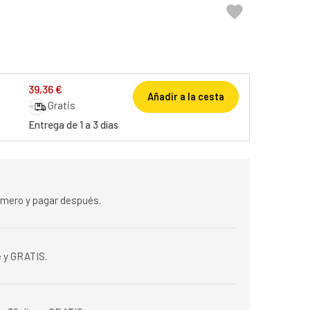

39,36 €
Añadir a la cesta
Gratis
Entrega de 1 a 3 días
rimero y pagar después.
 y GRATIS.