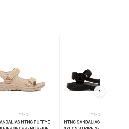
chevron_right
MTNG
MTNG
ANDALIAS MTNG PUFFYE
MTNG SANDALIAS MTNG 84660
MUJER NEOPRENO BEIGE
NYLON STRIPE NEGRO C56216 -