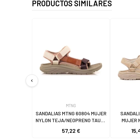
PRODUCTOS SIMILARES
chevron_left
MTNG
SANDALIAS MTNG 60804 MUJER
SANDALI
NYLON TEJA/NEOPRENO TAUPE
MUJER 
C59615 - - NYLON TEJA -
C60056 C60
57,22 €
15,
NEOPRENE TAUPE
- NE