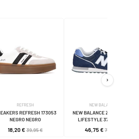
chevron_right
REFRESH
NEW BALANCE
EAKERS REFRESH 173053
NEW BALANCE ZAPATILLAS
NEGRO NEGRO
LIFESTYLE 373V2 CON
LOGOTIPO LATERAL NAVY BLUE
18,20 €
46,75 €
39,95 €
70,00 €