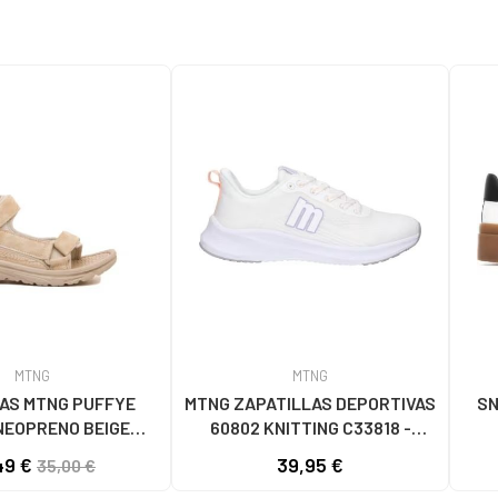
MTNG
MTNG
AS MTNG PUFFYE
MTNG ZAPATILLAS DEPORTIVAS
SN
NEOPRENO BEIGE
60802 KNITTING C33818 -
056 - PUFFYE BEIGE
BLANCO
49 €
39,95 €
35,00 €
OPRENE BEIGE