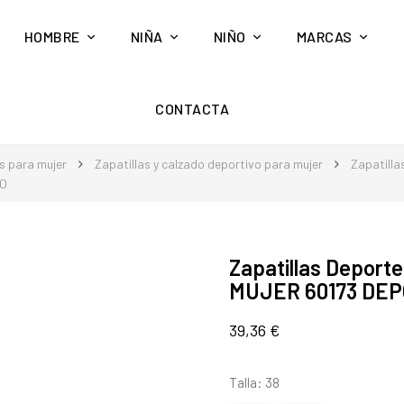
HOMBRE
NIÑA
NIÑO
MARCAS
CONTACTA
s para mujer
Zapatillas y calzado deportivo para mujer
Zapatilla
RO
Zapatillas Depor
MUJER 60173 DE
39,36 €
Talla: 38