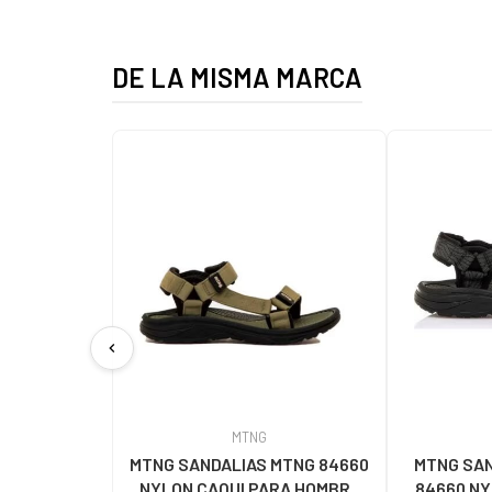
DE LA MISMA MARCA
chevron_left
MTNG
MTNG SANDALIAS MTNG 84660
MTNG SAN
NYLON CAQUI PARA HOMBRE
84660 N