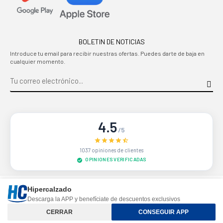
BOLETIN DE NOTICIAS
Introduce tu email para recibir nuestras ofertas. Puedes darte de baja en
cualquier momento.
4.5
/5
1037 opiniones de clientes
OPINIONES VERIFICADAS
Sitio protegido por reCAPTCHA.
Privacidad
-
Términos
Hipercalzado
Descarga la APP y benefíciate de descuentos exclusivos
Controle su privacidad
CERRAR
CONSEGUIR APP