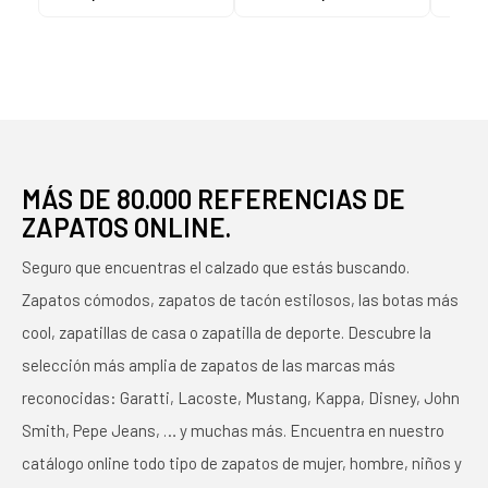
C59785 - - NYLON
C59810 - - NYLON
TAU
KAKY
PRINT STRIP NEGRO
N
NE
MÁS DE 80.000 REFERENCIAS DE
ZAPATOS ONLINE.
Seguro que encuentras el calzado que estás buscando.
Zapatos cómodos, zapatos de tacón estilosos, las botas más
cool, zapatillas de casa o zapatilla de deporte. Descubre la
selección más amplia de zapatos de las marcas más
reconocidas: Garatti, Lacoste, Mustang, Kappa, Disney, John
Smith, Pepe Jeans, … y muchas más. Encuentra en nuestro
catálogo online todo tipo de zapatos de mujer, hombre, niños y