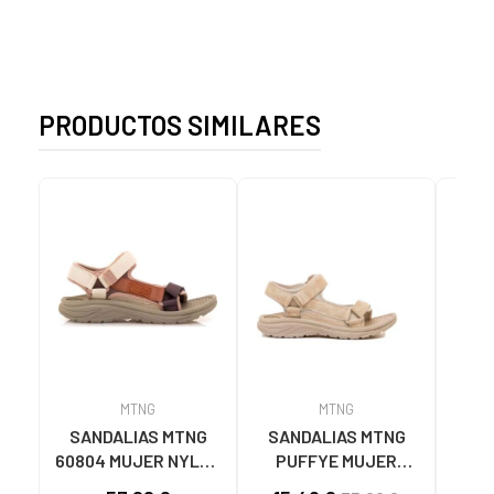
PRODUCTOS SIMILARES
MTNG
MTNG
SANDALIAS MTNG
SANDALIAS MTNG
MTN
60804 MUJER NYLON
PUFFYE MUJER
DEP
TEJA/NEOPRENO
NEOPRENO BEIGE
KNI