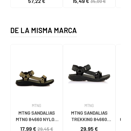
57,22 €
15,49 €
35,00 €
TAUPE C59615 - -
C60056 C60056 -
NYLON TEJA -
PUFFYE BEIGE -
NEOPRENE TAUPE
NEOPRENE BEIGE
DE LA MISMA MARCA
MTNG
MTNG
MTNG SANDALIAS
MTNG SANDALIAS
SA
MTNG 84660 NYLON
TREKKING 84660
6080
CAQUI PARA HOMBRE
NYLON AJUSTABLES
TE
17,99 €
29,95 €
29,45 €