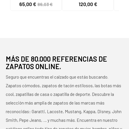
V1GA258098 JR
Niña y Niño
LIG
65,00 €
120,00 €
86,03 €
BALONMANO VÓLEY
ZAPATILLAS
HO
UNISEX BLANCO
BALONMANO- VOLEY
ROJO
WHITE-FIERY CORAL
WAVE VOLTAGE 2
R
2-CITRUS
AZUL
MÁS DE 80.000 REFERENCIAS DE
ZAPATOS ONLINE.
Seguro que encuentras el calzado que estás buscando.
Zapatos cómodos, zapatos de tacón estilosos, las botas más
cool, zapatillas de casa o zapatilla de deporte. Descubre la
selección más amplia de zapatos de las marcas más
reconocidas: Garatti, Lacoste, Mustang, Kappa, Disney, John
Smith, Pepe Jeans, … y muchas más. Encuentra en nuestro
catálogo online todo tipo de zapatos de mujer, hombre, niños y