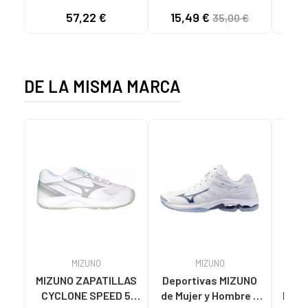
TEJA/NEOPRENO
NEOPRENO BEIGE
KNI
57,22 €
15,49 €
35,00 €
TAUPE C59615 - -
C60056 C60056 -
NYLON TEJA -
PUFFYE BEIGE -
NEOPRENE TAUPE
NEOPRENE BEIGE
DE LA MISMA MARCA
MIZUNO
MIZUNO
MIZUNO ZAPATILLAS
Deportivas MIZUNO
CYCLONE SPEED 5
de Mujer y Hombre y
DEPO