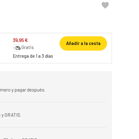

39,95 €
Añadir a la cesta
Gratis
Entrega de 1 a 3 días
rimero y pagar después.
 y GRATIS.