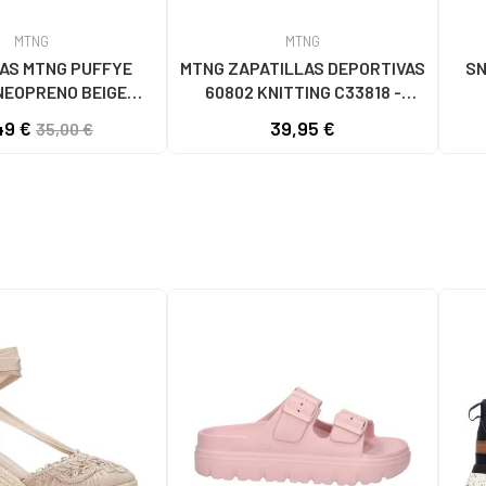
MTNG
MTNG
AS MTNG PUFFYE
MTNG ZAPATILLAS DEPORTIVAS
SN
NEOPRENO BEIGE
60802 KNITTING C33818 -
056 - PUFFYE BEIGE
BLANCO
49 €
39,95 €
35,00 €
OPRENE BEIGE