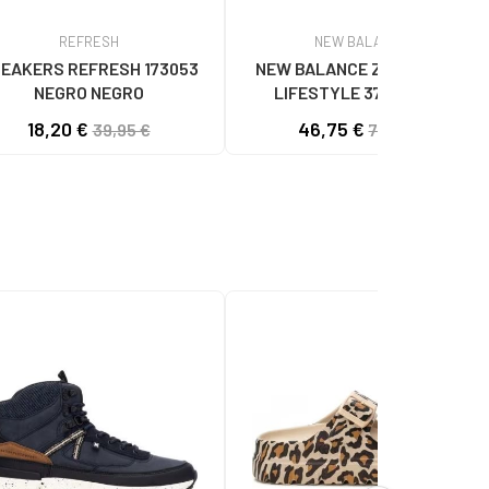
REFRESH
NEW BALANCE
EAKERS REFRESH 173053
NEW BALANCE ZAPATILLAS
NEGRO NEGRO
LIFESTYLE 373V2 CON
LOGOTIPO LATERAL NAVY BLUE
18,20 €
46,75 €
39,95 €
70,00 €