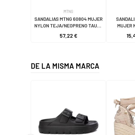
MTNG
SANDALIAS MTNG 60804 MUJER
SANDALI
NYLON TEJA/NEOPRENO TAUPE
MUJER 
C59615 - - NYLON TEJA -
C60056 C60
57,22 €
15,
NEOPRENE TAUPE
- NE
DE LA MISMA MARCA