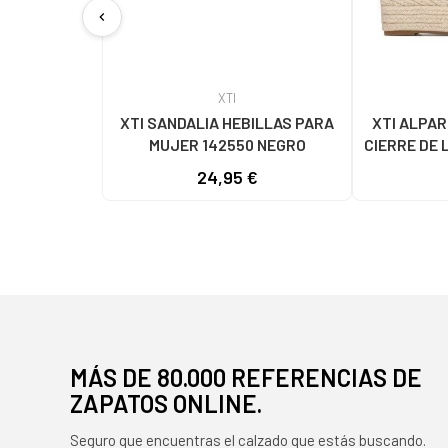
chevron_left
XTI
XTI SANDALIA HEBILLAS PARA
XTI ALPAR
MUJER 142550 NEGRO
CIERRE DE 
24,95 €
MÁS DE 80.000 REFERENCIAS DE
ZAPATOS ONLINE.
Seguro que encuentras el calzado que estás buscando.