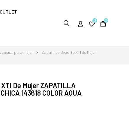
OUTLET
0
0
s casual para mujer
Zapatillas deporte XTI de Mujer
e XTI De Mujer ZAPATILLA
CHICA 143618 COLOR AQUA