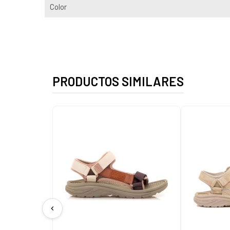
Color
PRODUCTOS SIMILARES
chevron_left