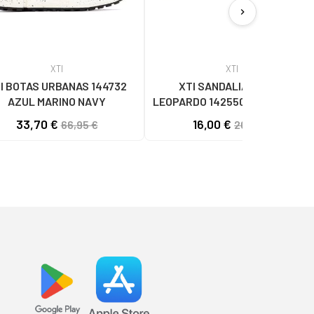
chevron_right
XTI
XTI
I BOTAS URBANAS 144732
XTI SANDALIA MUJER
AZUL MARINO NAVY
LEOPARDO 142550 MULTICOLOR
33,70 €
16,00 €
66,95 €
20,00 €