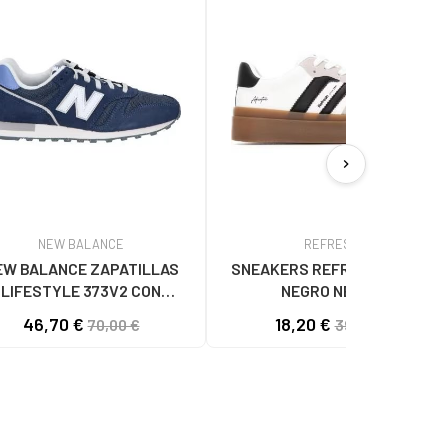
chevron_right
NEW BALANCE
REFRESH
EW BALANCE ZAPATILLAS
SNEAKERS REFRESH 173053
LIFESTYLE 373V2 CON
NEGRO NEGRO
OTIPO LATERAL NAVY BLUE
46,70 €
18,20 €
70,00 €
39,95 €