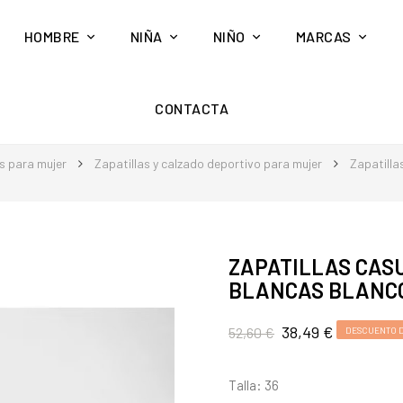
HOMBRE
NIÑA
NIÑO
MARCAS
CONTACTA
s para mujer
Zapatillas y calzado deportivo para mujer
Zapatilla
ZAPATILLAS CAS
BLANCAS BLANC
38,49 €
52,60 €
DESCUENTO D
Talla: 36