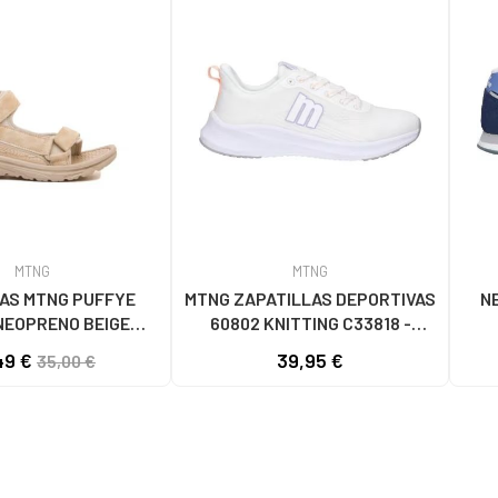
MTNG
MTNG
AS MTNG PUFFYE
MTNG ZAPATILLAS DEPORTIVAS
N
NEOPRENO BEIGE
60802 KNITTING C33818 -
056 - PUFFYE BEIGE
BLANCO
LOG
49 €
39,95 €
35,00 €
OPRENE BEIGE