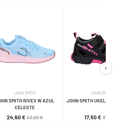
chevron_right
JOHN SMITH
JOHN SMITH
OHN SMITH RIVEX W AZUL
JOHN SMITH UKEL NEGRO-ROSA
CELESTE
24,60 €
17,50 €
53,00 €
37,90 €