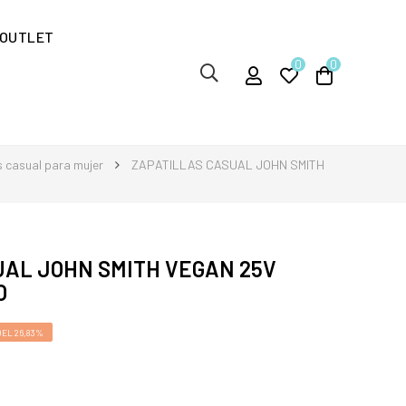
OUTLET
0
0
s casual para mujer
ZAPATILLAS CASUAL JOHN SMITH
UAL JOHN SMITH VEGAN 25V
O
EL 26,83%