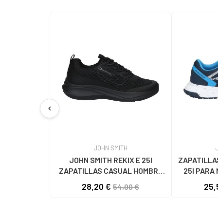
chevron_left
JOHN SMITH
JOHN SMITH REKIX E 25I
ZAPATILLA
ZAPATILLAS CASUAL HOMBRE
25I PARA
NEGRO NEGRO
28,20 €
25,
54,00 €