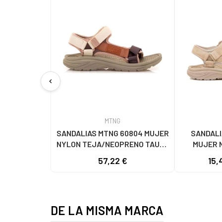
chevron_left
MTNG
SANDALIAS MTNG 60804 MUJER
SANDALI
NYLON TEJA/NEOPRENO TAUPE
MUJER 
C59615 - - NYLON TEJA -
C60056 C60
57,22 €
15,
NEOPRENE TAUPE
- NE
DE LA MISMA MARCA