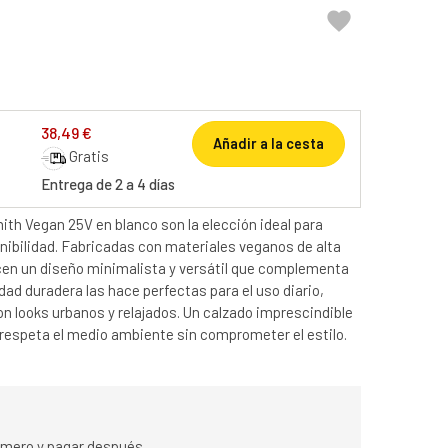

38,49 €
Añadir a la cesta
Gratis
Entrega de 2 a 4 días
ith Vegan 25V en blanco son la elección ideal para
nibilidad. Fabricadas con materiales veganos de alta
ecen un diseño minimalista y versátil que complementa
ad duradera las hace perfectas para el uso diario,
n looks urbanos y relajados. Un calzado imprescindible
 respeta el medio ambiente sin comprometer el estilo.
rimero y pagar después.