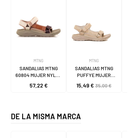
MTNG
MTNG
SANDALIAS MTNG
SANDALIAS MTNG
MTN
60804 MUJER NYLON
PUFFYE MUJER
DEP
TEJA/NEOPRENO
NEOPRENO BEIGE
KNI
57,22 €
15,49 €
35,00 €
TAUPE C59615 - -
C60056 C60056 -
NYLON TEJA -
PUFFYE BEIGE -
NEOPRENE TAUPE
NEOPRENE BEIGE
DE LA MISMA MARCA