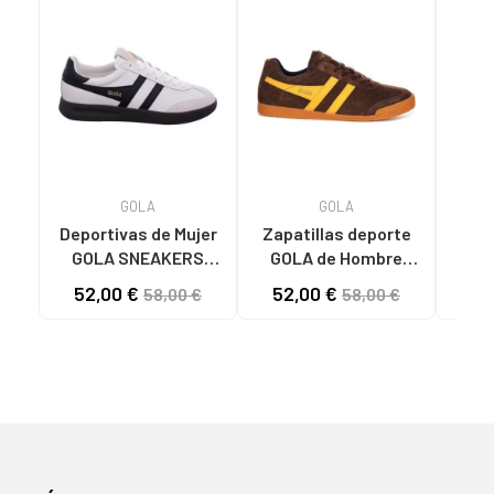
GOLA
GOLA
Deportivas de Mujer
Zapatillas deporte
Zapa
GOLA SNEAKERS
GOLA de Hombre
GOLA
CYCLONE MUJER
SNEAKERS HOMBRE
SNE
52,00 €
52,00 €
58,00 €
58,00 €
BLANCO-NEGRO
HARRIER MARRON
MARRóN