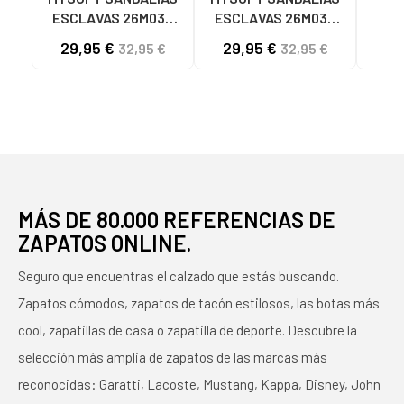
ESCLAVAS 26M035
ESCLAVAS 26M035
CON
PLATINO
ESTAMPADO ANIMAL
MAL
29,95 €
29,95 €
32,95 €
32,95 €
LEOPARDO-NEGRO
MÁS DE 80.000 REFERENCIAS DE
ZAPATOS ONLINE.
Seguro que encuentras el calzado que estás buscando.
Zapatos cómodos, zapatos de tacón estilosos, las botas más
cool, zapatillas de casa o zapatilla de deporte. Descubre la
selección más amplia de zapatos de las marcas más
reconocidas: Garatti, Lacoste, Mustang, Kappa, Disney, John