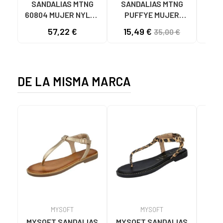
SANDALIAS MTNG
SANDALIAS MTNG
MTN
60804 MUJER NYLON
PUFFYE MUJER
DEP
TEJA/NEOPRENO
NEOPRENO BEIGE
KNI
57,22 €
15,49 €
35,00 €
TAUPE C59615 - -
C60056 C60056 -
NYLON TEJA -
PUFFYE BEIGE -
NEOPRENE TAUPE
NEOPRENE BEIGE
DE LA MISMA MARCA
MYSOFT
MYSOFT
MYSOFT SANDALIAS
MYSOFT SANDALIAS
MYS