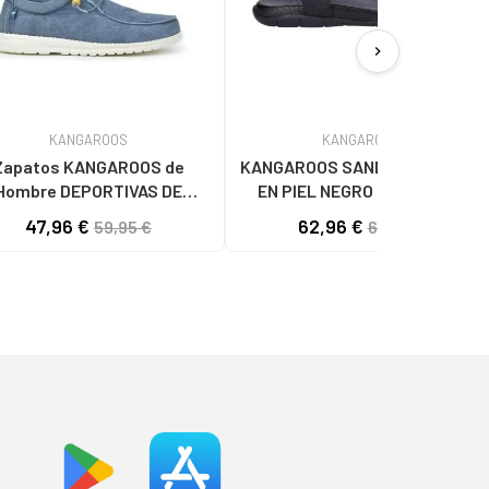
chevron_right
KANGAROOS
KANGAROOS
Zapatos KANGAROOS de
KANGAROOS SANDALIAS 1003-1
Hombre DEPORTIVAS DE
EN PIEL NEGRO NEGROPIEL
E K130-4 LAV AZULLAV
47,96 €
62,96 €
59,95 €
69,95 €
AZUL