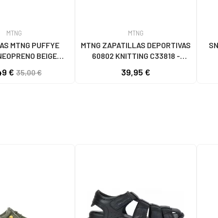
MTNG
MTNG
AS MTNG PUFFYE
MTNG ZAPATILLAS DEPORTIVAS
SN
NEOPRENO BEIGE
60802 KNITTING C33818 -
056 - PUFFYE BEIGE
BLANCO
49 €
39,95 €
35,00 €
OPRENE BEIGE