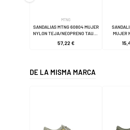
MTNG
SANDALIAS MTNG 60804 MUJER
SANDALI
NYLON TEJA/NEOPRENO TAUPE
MUJER 
C59615 - - NYLON TEJA -
C60056 C60
57,22 €
15,
NEOPRENE TAUPE
- NE
DE LA MISMA MARCA