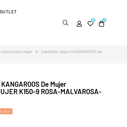
OUTLET
0
0
s casual para mujer
Zapatillas deporte KANGAROOS de
te KANGAROOS De Mujer
MUJER K150-9 ROSA-MALVAROSA-
EL 20%