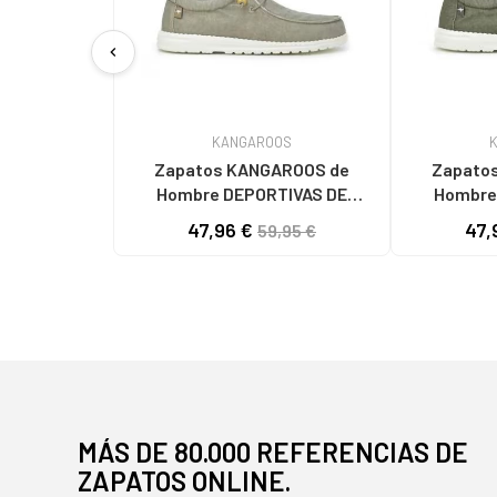
chevron_left
KANGAROOS
Zapatos KANGAROOS de
Zapatos
Hombre DEPORTIVAS DE
Hombre
HOMBRE K130-7 LAV TAUPELAV
HOMBRE K130-6 LA
47,96 €
47,
59,95 €
TAUPE
MÁS DE 80.000 REFERENCIAS DE
ZAPATOS ONLINE.