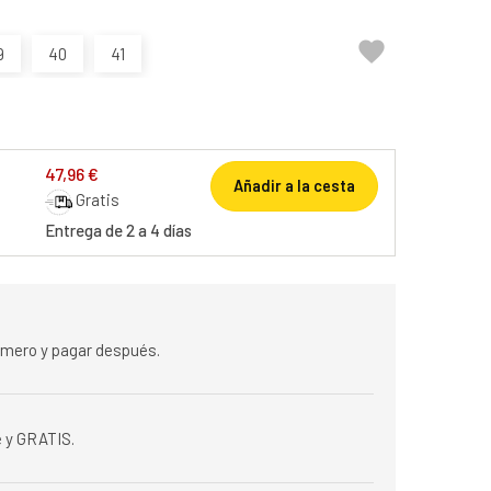

9
40
41
47,96 €
Añadir a la cesta
Gratis
Entrega de 2 a 4 días
rimero y pagar después.
 y GRATIS.