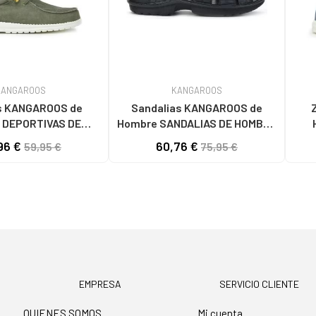
KANGAROOS
KANGAROOS
 KANGAROOS de
Sandalias KANGAROOS de
 DEPORTIVAS DE
Hombre SANDALIAS DE HOMBRE
V KAKILAV
861-11 PIEL NEGROPIEL NEGRO
HOMBR
96 €
60,76 €
59,95 €
75,95 €
KAKI
EMPRESA
SERVICIO CLIENTE
QUIENES SOMOS
Mi cuenta