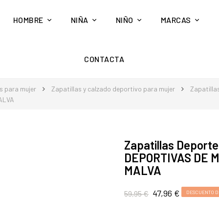
HOMBRE
NIÑA
NIÑO
MARCAS
CONTACTA
s para mujer
Zapatillas y calzado deportivo para mujer
Zapatilla
ALVA
Zapatillas Depor
DEPORTIVAS DE 
MALVA
47,96 €
59,95 €
DESCUENTO D