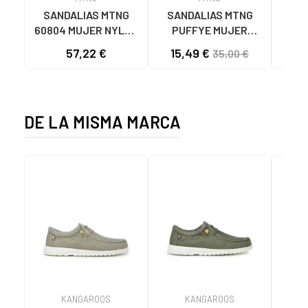
SANDALIAS MTNG
SANDALIAS MTNG
MTN
60804 MUJER NYLON
PUFFYE MUJER
DEP
TEJA/NEOPRENO
NEOPRENO BEIGE
KNI
57,22 €
15,49 €
35,00 €
TAUPE C59615 - -
C60056 C60056 -
NYLON TEJA -
PUFFYE BEIGE -
NEOPRENE TAUPE
NEOPRENE BEIGE
DE LA MISMA MARCA
KANGAROOS
KANGAROOS