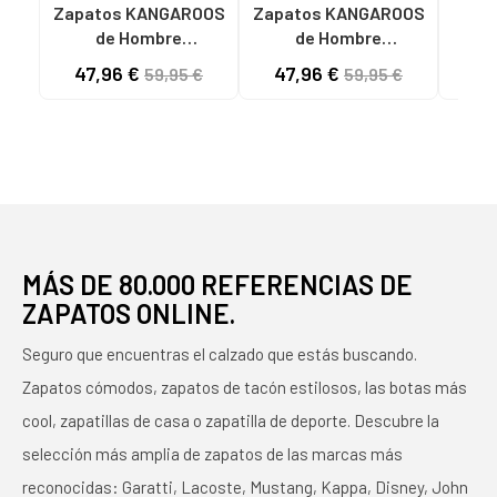
Zapatos KANGAROOS
Zapatos KANGAROOS
de Hombre
de Hombre
KA
DEPORTIVAS DE
DEPORTIVAS DE
Hom
47,96 €
47,96 €
60
59,95 €
59,95 €
HOMBRE K130-7 LAV
HOMBRE K130-6 LAV
DE 
TAUPELAV TAUPE
KAKILAV KAKI
PI
MÁS DE 80.000 REFERENCIAS DE
ZAPATOS ONLINE.
Seguro que encuentras el calzado que estás buscando.
Zapatos cómodos, zapatos de tacón estilosos, las botas más
cool, zapatillas de casa o zapatilla de deporte. Descubre la
selección más amplia de zapatos de las marcas más
reconocidas: Garatti, Lacoste, Mustang, Kappa, Disney, John