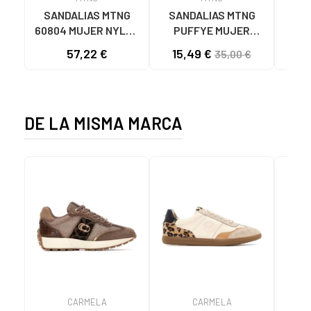
SANDALIAS MTNG
SANDALIAS MTNG
MTN
60804 MUJER NYLON
PUFFYE MUJER
DEP
TEJA/NEOPRENO
NEOPRENO BEIGE
KNI
57,22 €
15,49 €
35,00 €
TAUPE C59615 - -
C60056 C60056 -
NYLON TEJA -
PUFFYE BEIGE -
NEOPRENE TAUPE
NEOPRENE BEIGE
DE LA MISMA MARCA
CARMELA
CARMELA