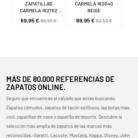
ZAPATILLAS
CARMELA 162640
CARMELA 162702
BEIGE
TAUPE TAUPE
CA
69,95 €
89,95 €
89,95 €
92,53 €
MU
MUL
MUJ
MÁS DE 80.000 REFERENCIAS DE
ZAPATOS ONLINE.
Seguro que encuentras el calzado que estás buscando.
Zapatos cómodos, zapatos de tacón estilosos, las botas más
cool, zapatillas de casa o zapatilla de deporte. Descubre la
selección más amplia de zapatos de las marcas más
reconocidas: Garatti, Lacoste, Mustang, Kappa, Disney, John