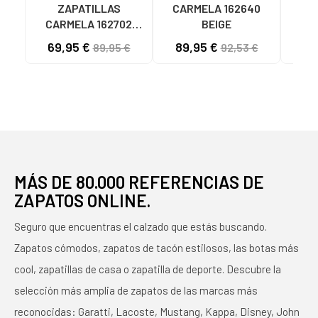
ZAPATILLAS
CARMELA 162640
CARMELA 162702
BEIGE
TAUPE TAUPE
CA
69,95 €
89,95 €
89,95 €
92,53 €
MU
MUL
MUJ
MÁS DE 80.000 REFERENCIAS DE
ZAPATOS ONLINE.
Seguro que encuentras el calzado que estás buscando.
Zapatos cómodos, zapatos de tacón estilosos, las botas más
cool, zapatillas de casa o zapatilla de deporte. Descubre la
selección más amplia de zapatos de las marcas más
reconocidas: Garatti, Lacoste, Mustang, Kappa, Disney, John