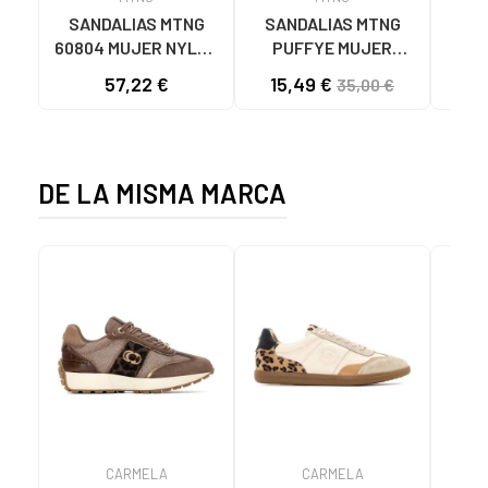
SANDALIAS MTNG
SANDALIAS MTNG
MTN
60804 MUJER NYLON
PUFFYE MUJER
DEP
TEJA/NEOPRENO
NEOPRENO BEIGE
KNI
57,22 €
15,49 €
35,00 €
TAUPE C59615 - -
C60056 C60056 -
NYLON TEJA -
PUFFYE BEIGE -
NEOPRENE TAUPE
NEOPRENE BEIGE
DE LA MISMA MARCA
CARMELA
CARMELA