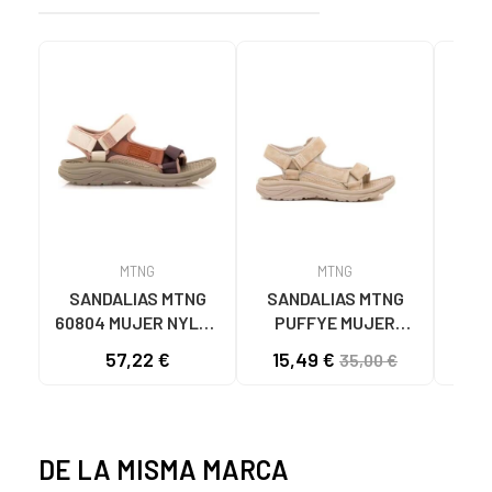
MTNG
MTNG
SANDALIAS MTNG
SANDALIAS MTNG
MTN
60804 MUJER NYLON
PUFFYE MUJER
DEP
TEJA/NEOPRENO
NEOPRENO BEIGE
KNI
57,22 €
15,49 €
35,00 €
TAUPE C59615 - -
C60056 C60056 -
NYLON TEJA -
PUFFYE BEIGE -
NEOPRENE TAUPE
NEOPRENE BEIGE
DE LA MISMA MARCA