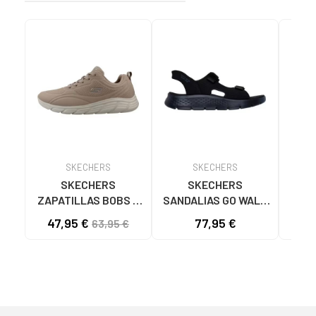
SKECHERS
SKECHERS
SKECHERS
SKECHERS
ZAPATILLAS BOBS B
SANDALIAS GO WALK
SK
FLEX LO COOL EASE
FLEX SD EASY ENTRY
47,95 €
77,95 €
40
63,95 €
TAN 117715
NEGRAS NEGRO
ASC
NA