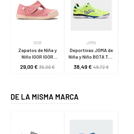
IGOR
JOMA
Zapatos de Niña y
Deportivas JOMA de
RE
Niño IGOR IGOR
Niña y Niño BOTA TOP
PEPITO BAREFOOT
FLEX 2511 VARIOS
29,00 €
38,49 €
29
35,00 €
48,72 €
CONCEPT LONA 383
COLORES
DE LA MISMA MARCA