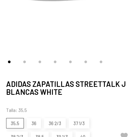
ADIDAS ZAPATILLAS STREETTALK J
BLANCAS WHITE
Talla: 35,5
35,5
36
36 2/3
37 1/3

38 2/3
38,5
39 1/3
40