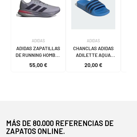
ADIDAS
ADIDAS
ADIDAS ZAPATILLAS
CHANCLAS ADIDAS
ADI
DE RUNNING HOMBRE
ADILETTE AQUA
AD
GALAXY 7 M JQ2626
JS2495 HOMBRE
F355
55,00 €
20,00 €
19
GRIS VARIOS
AZUL AZUL
COLORES
MÁS DE 80.000 REFERENCIAS DE
ZAPATOS ONLINE.