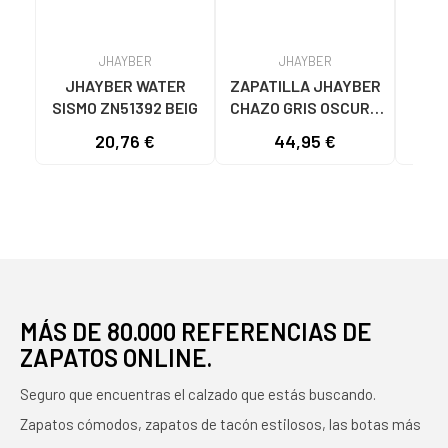
JHAYBER
JHAYBER
JHAYBER WATER
ZAPATILLA JHAYBER
JHA
SISMO ZN51392 BEIG
CHAZO GRIS OSCURO
W
PARA HOMBRE -
Z
20,76 €
44,95 €
23
MODELO ZA582636
GRIS
MÁS DE 80.000 REFERENCIAS DE
ZAPATOS ONLINE.
Seguro que encuentras el calzado que estás buscando.
Zapatos cómodos, zapatos de tacón estilosos, las botas más