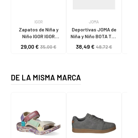
IGOR
JOMA
Zapatos de Niña y
Deportivas JOMA de
RE
Niño IGOR IGOR
Niña y Niño BOTA TOP
PEPITO BAREFOOT
FLEX 2511 VARIOS
29,00 €
38,49 €
29
35,00 €
48,72 €
CONCEPT LONA 383
COLORES
DE LA MISMA MARCA