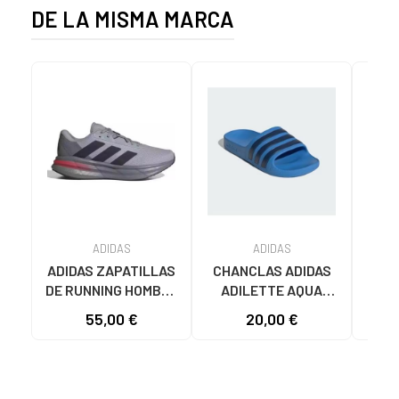
DE LA MISMA MARCA
ADIDAS
ADIDAS
ADIDAS ZAPATILLAS
CHANCLAS ADIDAS
ADI
DE RUNNING HOMBRE
ADILETTE AQUA
AD
GALAXY 7 M JQ2626
JS2495 HOMBRE
F355
55,00 €
20,00 €
19
GRIS VARIOS
AZUL AZUL
COLORES