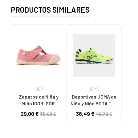
PRODUCTOS SIMILARES
IGOR
JOMA
Zapatos de Niña y
Deportivas JOMA de
RE
Niño IGOR IGOR
Niña y Niño BOTA TOP
PEPITO BAREFOOT
FLEX 2511 VARIOS
29,00 €
38,49 €
29
35,00 €
48,72 €
CONCEPT LONA 383
COLORES