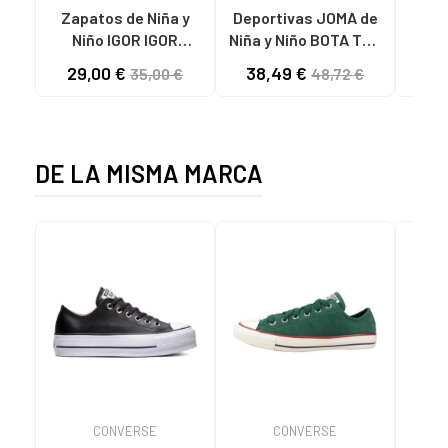
Zapatos de Niña y
Deportivas JOMA de
RE
Niño IGOR IGOR
Niña y Niño BOTA TOP
PEPITO BAREFOOT
FLEX 2511 VARIOS
29,00 €
38,49 €
29
35,00 €
48,72 €
CONCEPT LONA 383
COLORES
DE LA MISMA MARCA
CONVERSE
CONVERSE