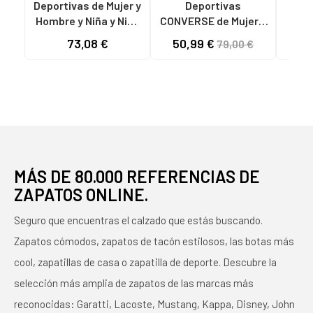
Deportivas de Mujer y
Deportivas
CON
Hombre y Niña y Niño
CONVERSE de Mujer y
CHU
CONVERSE 561681C
Hombre y Niña y Niño
STAR
73,08 €
50,99 €
70
79,00 €
CHUCK TAYLOR ALL
ZAPATILLAS HOMBRE
STAR PLATFORM
MODELO CHUCK
LEATHER LOW
TAYLOR ALL STAR
BLACK-BLACK-
SUEDE COLOR V
WHITE
GREEN
MÁS DE 80.000 REFERENCIAS DE
ZAPATOS ONLINE.
Seguro que encuentras el calzado que estás buscando.
Zapatos cómodos, zapatos de tacón estilosos, las botas más
cool, zapatillas de casa o zapatilla de deporte. Descubre la
selección más amplia de zapatos de las marcas más
reconocidas: Garatti, Lacoste, Mustang, Kappa, Disney, John