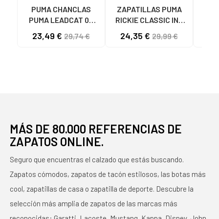
PUMA CHANCLAS
ZAPATILLAS PUMA
Zap
PUMA LEADCAT 02
RICKIE CLASSIC INF
MODELO 384139
04 BLANCO ROSA ORO
ZAP
23,49 €
24,35 €
34
29,74 €
29,99 €
BLANCAS 02 WHITE
- REF. 394254 04
RIC
BLANCO ROSA ORO
NIÑ
MÁS DE 80.000 REFERENCIAS DE
ZAPATOS ONLINE.
Seguro que encuentras el calzado que estás buscando.
Zapatos cómodos, zapatos de tacón estilosos, las botas más
cool, zapatillas de casa o zapatilla de deporte. Descubre la
selección más amplia de zapatos de las marcas más
reconocidas: Garatti, Lacoste, Mustang, Kappa, Disney, John