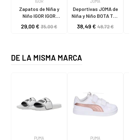
IGOR
JOMA
Zapatos de Niña y
Deportivas JOMA de
RE
Niño IGOR IGOR
Niña y Niño BOTA TOP
PEPITO BAREFOOT
FLEX 2511 VARIOS
29,00 €
38,49 €
29
35,00 €
48,72 €
CONCEPT LONA 383
COLORES
DE LA MISMA MARCA
PUMA
PUMA