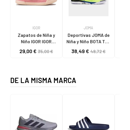
IGOR
JOMA
Zapatos de Niña y
Deportivas JOMA de
RE
Niño IGOR IGOR
Niña y Niño BOTA TOP
PEPITO BAREFOOT
FLEX 2511 VARIOS
29,00 €
38,49 €
29
35,00 €
48,72 €
CONCEPT LONA 383
COLORES
DE LA MISMA MARCA