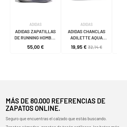
ADIDAS
ADIDAS
ADIDAS ZAPATILLAS
ADIDAS CHANCLAS
CHA
DE RUNNING HOMBRE
ADILETTE AQUA
AD
GALAXY 7 M JQ2626
F35542 AZULES AZUL
JS
55,00 €
19,95 €
32,14 €
GRIS VARIOS
COLORES
MÁS DE 80.000 REFERENCIAS DE
ZAPATOS ONLINE.
Seguro que encuentras el calzado que estás buscando.