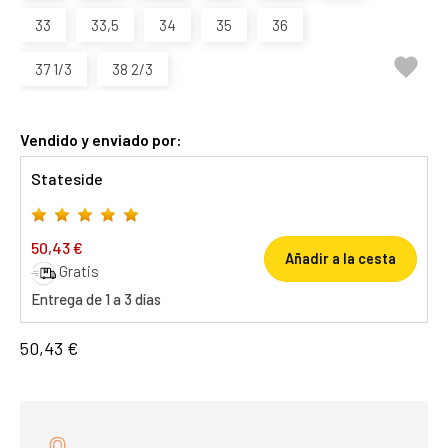
33
33,5
34
35
36

37 1/3
38 2/3
Vendido y enviado por:
Stateside
50,43 €
Añadir a la cesta
Gratis
Entrega de 1 a 3 días
50,43 €