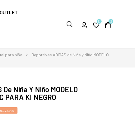
OUTLET
0
0
ual para niña
Deportivas ADIDAS de Niña y Niño MODELO
S De Niña Y Niño MODELO
C PARA KI NEGRO
EL 22,84%