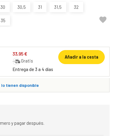
30
30,5
31
31,5
32

35
33,95 €
Añadir a la cesta
Gratis
Entrega de 3 a 4 días
lo tienen disponible
rimero y pagar después.