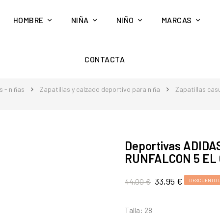
HOMBRE
NIÑA
NIÑO
MARCAS
CONTACTA
 - niñas
Zapatillas y calzado deportivo para niña
Zapatillas cas
Deportivas ADIDA
RUNFALCON 5 EL 
33,95 €
44,00 €
DESCUENTO D
Talla: 28