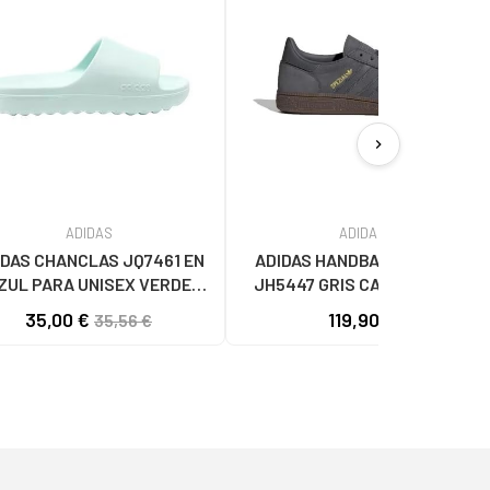
chevron_right
ADIDAS
ADIDAS
IDAS CHANCLAS JQ7461 EN
ADIDAS HANDBALL SPEZIAL
ZUL PARA UNISEX VERDE
JH5447 GRIS CARBON GREY
MULTICOLOR
35,00 €
119,90 €
35,56 €