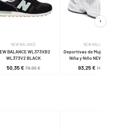
chevron_right
NEW BALANCE
NEW BALANCE
EW BALANCE WL373XB2
Deportivas de Mujer y Hombre y
WL373V2 BLACK
Niña y Niño NEW BALANCE
MR530EMA LIFESTYLE PLATA
50,35 €
93,25 €
78,95 €
143,58 €