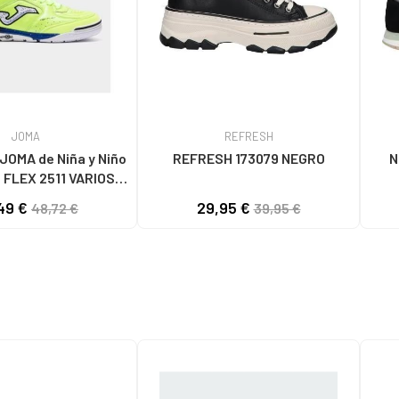
JOMA
REFRESH
Niña y Niño
REFRESH 173079 NEGRO
N
EX 2511 VARIOS
COLORES
49 €
29,95 €
48,72 €
39,95 €