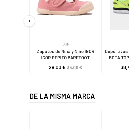
chevron_left
IGOR
Zapatos de Niña y Niño IGOR
Deportivas JOMA de 
IGOR PEPITO BAREFOOT
BOTA TOP FL
CONCEPT LONA 383
29,00 €
38,
35,00 €
DE LA MISMA MARCA