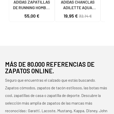
ADIDAS ZAPATILLAS
ADIDAS CHANCLAS
CHA
DE RUNNING HOMBRE
ADILETTE AQUA
AD
GALAXY 7 M JQ2626
F35542 AZULES AZUL
JS
55,00 €
19,95 €
32,14 €
GRIS VARIOS
COLORES
MÁS DE 80.000 REFERENCIAS DE
ZAPATOS ONLINE.
Seguro que encuentras el calzado que estás buscando.
Zapatos cómodos, zapatos de tacón estilosos, las botas más
cool, zapatillas de casa o zapatilla de deporte. Descubre la
selección más amplia de zapatos de las marcas más
reconocidas: Garatti, Lacoste, Mustang, Kappa, Disney, John