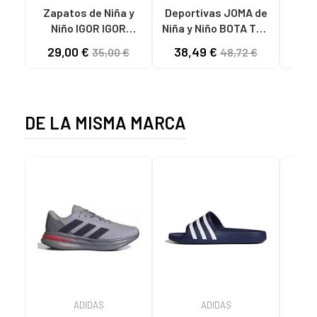
Zapatos de Niña y
Deportivas JOMA de
RE
Niño IGOR IGOR
Niña y Niño BOTA TOP
PEPITO BAREFOOT
FLEX 2511 VARIOS
29,00 €
38,49 €
29
35,00 €
48,72 €
CONCEPT LONA 383
COLORES
DE LA MISMA MARCA
ADIDAS
ADIDAS