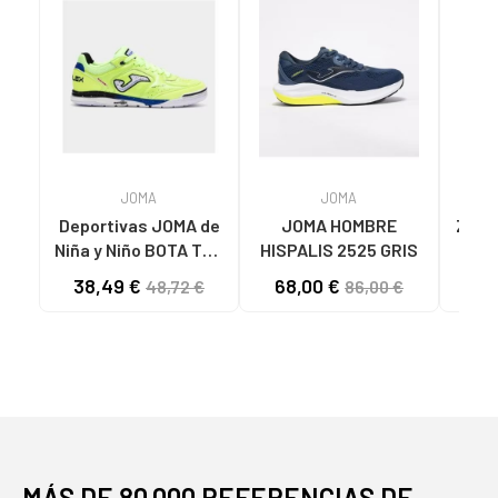
JOMA
JOMA
Deportivas JOMA de
JOMA HOMBRE
ZAPA
Niña y Niño BOTA TOP
HISPALIS 2525 GRIS
MUJ
FLEX 2511 VARIOS
LAD
38,49 €
68,00 €
32
48,72 €
86,00 €
COLORES
N
MÁS DE 80.000 REFERENCIAS DE