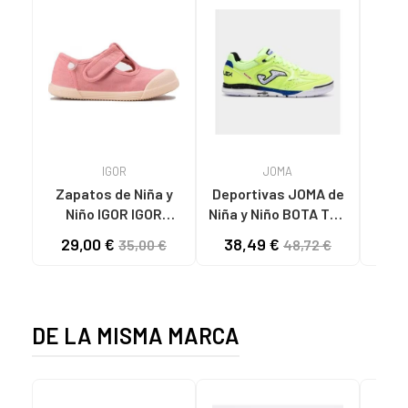
IGOR
JOMA
Zapatos de Niña y
Deportivas JOMA de
RE
Niño IGOR IGOR
Niña y Niño BOTA TOP
PEPITO BAREFOOT
FLEX 2511 VARIOS
29,00 €
38,49 €
29
35,00 €
48,72 €
CONCEPT LONA 383
COLORES
DE LA MISMA MARCA