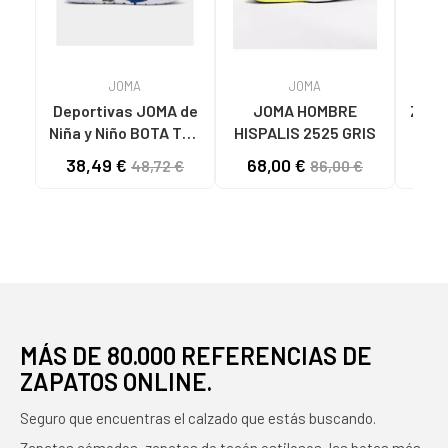
JOMA
JOMA
Deportivas JOMA de
JOMA HOMBRE
ZAPA
Niña y Niño BOTA TOP
HISPALIS 2525 GRIS
MUJ
FLEX 2511 VARIOS
LAD
38,49 €
68,00 €
32
48,72 €
86,00 €
COLORES
N
MÁS DE 80.000 REFERENCIAS DE
ZAPATOS ONLINE.
Seguro que encuentras el calzado que estás buscando.