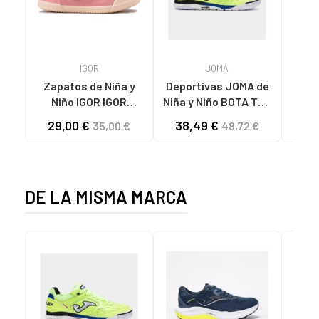
IGOR
JOMA
Zapatos de Niña y
Deportivas JOMA de
RE
Niño IGOR IGOR
Niña y Niño BOTA TOP
PEPITO BAREFOOT
FLEX 2511 VARIOS
29,00 €
38,49 €
29
35,00 €
48,72 €
CONCEPT LONA 383
COLORES
DE LA MISMA MARCA