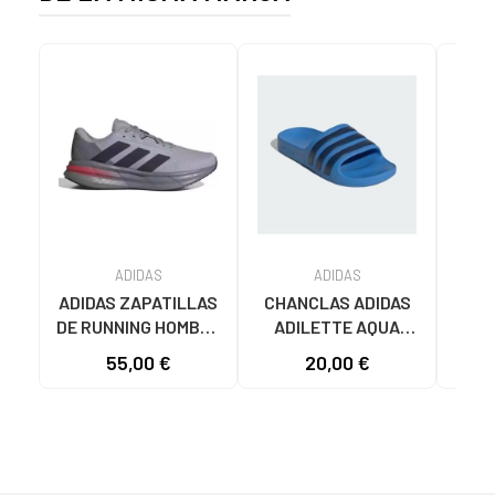
ADIDAS
ADIDAS
ADIDAS ZAPATILLAS
CHANCLAS ADIDAS
ADI
DE RUNNING HOMBRE
ADILETTE AQUA
AD
GALAXY 7 M JQ2626
JS2495 HOMBRE
F355
55,00 €
20,00 €
19
GRIS VARIOS
AZUL AZUL
COLORES