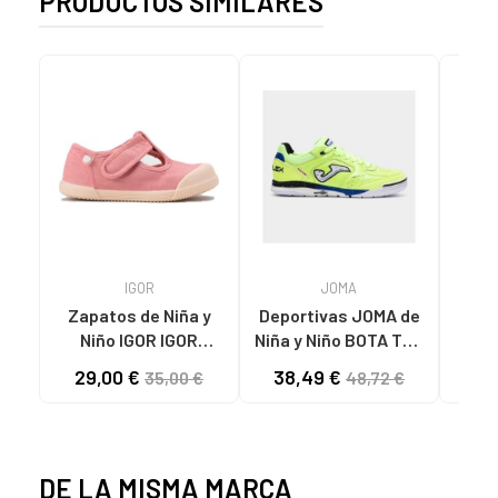
PRODUCTOS SIMILARES
IGOR
JOMA
Zapatos de Niña y
Deportivas JOMA de
RE
Niño IGOR IGOR
Niña y Niño BOTA TOP
PEPITO BAREFOOT
FLEX 2511 VARIOS
29,00 €
38,49 €
29
35,00 €
48,72 €
CONCEPT LONA 383
COLORES
DE LA MISMA MARCA