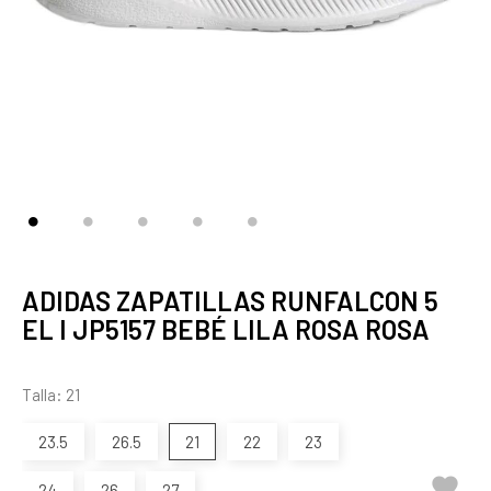
ADIDAS ZAPATILLAS RUNFALCON 5
EL I JP5157 BEBÉ LILA ROSA ROSA
Talla: 21
23.5
26.5
21
22
23

24
26
27