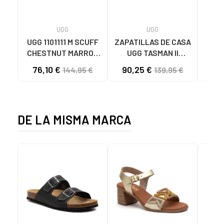
UGG
UGG
UGG 1101111 M SCUFF
ZAPATILLAS DE CASA
ZAPA
CHESTNUT MARRON
UGG TASMAN II
J
CLARO
1174671 BLACK BLACK
WEST
76,10 €
90,25 €
144,95 €
139,95 €
307
VA
VA
DE LA MISMA MARCA