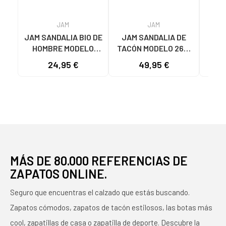
JAM
JAM
JAM SANDALIA BIO DE
JAM SANDALIA DE
JAM
HOMBRE MODELO
TACÓN MODELO 2671
CUÑ
7378 EN PIEL CON
EN PIEL METALIZADA
T
24,95 €
49,95 €
HEBILLAS NEGRO
PLATEADO
MÁS DE 80.000 REFERENCIAS DE
ZAPATOS ONLINE.
Seguro que encuentras el calzado que estás buscando.
Zapatos cómodos, zapatos de tacón estilosos, las botas más
cool, zapatillas de casa o zapatilla de deporte. Descubre la