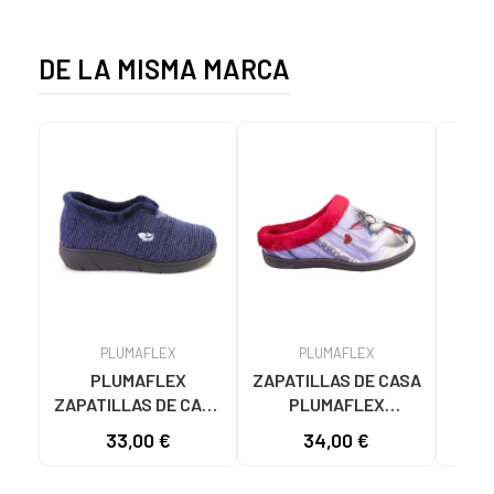
DE LA MISMA MARCA
PLUMAFLEX
PLUMAFLEX
PLUMAFLEX
ZAPATILLAS DE CASA
Ca
ZAPATILLAS DE CASA
PLUMAFLEX
PL
14238 AZUL MARINO
12213CHICA CAPA
33,00 €
34,00 €
31
AZUL MARINO
ROJAS ROJO
1
ZAPA