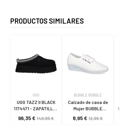
PRODUCTOS SIMILARES
UGG
BUBBLE BOBBLE
UGG TAZZ II BLACK
Calzado de casa de
Calz
1174471 - ZAPATILLAS
Mujer BUBBLE
Muje
DE CASA MUJER
BOBBLE 200
96,35 €
8,95 €
89
149,95 €
12,95 €
BLACK
ZAPATILLAS LONA
MUJER BLANCO