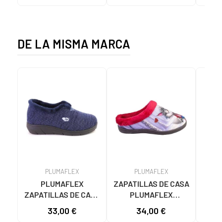
MUJER BLANCO
DE LA MISMA MARCA
PLUMAFLEX
PLUMAFLEX
PLUMAFLEX
ZAPATILLAS DE CASA
Ca
ZAPATILLAS DE CASA
PLUMAFLEX
PL
14238 AZUL MARINO
12213CHICA CAPA
33,00 €
34,00 €
31
AZUL MARINO
ROJAS ROJO
1