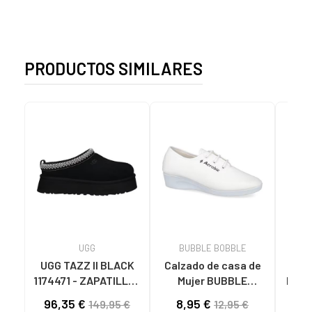
PRODUCTOS SIMILARES
UGG
BUBBLE BOBBLE
UGG TAZZ II BLACK
Calzado de casa de
Calz
1174471 - ZAPATILLAS
Mujer BUBBLE
Muje
DE CASA MUJER
BOBBLE 200
96,35 €
8,95 €
89
149,95 €
12,95 €
BLACK
ZAPATILLAS LONA