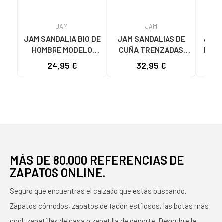
JAM
JAM
JAM SANDALIA BIO DE
JAM SANDALIAS DE
JAM 
HOMBRE MODELO
CUÑA TRENZADAS
DE P
7378 EN PIEL CON
MODELO 3326 ROSA
24,95 €
32,95 €
HEBILLAS NEGRO
MÁS DE 80.000 REFERENCIAS DE
ZAPATOS ONLINE.
Seguro que encuentras el calzado que estás buscando.
Zapatos cómodos, zapatos de tacón estilosos, las botas más
cool, zapatillas de casa o zapatilla de deporte. Descubre la