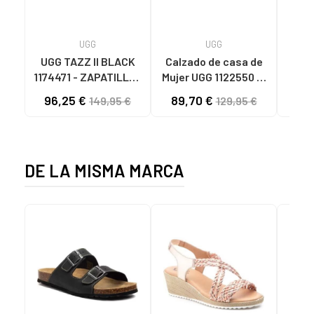
UGG
UGG
B
UGG TAZZ II BLACK
Calzado de casa de
Calz
1174471 - ZAPATILLAS
Mujer UGG 1122550 W
M
DE CASA MUJER
DISQUETTE
96,25 €
89,70 €
8
149,95 €
129,95 €
BLACK
CHESTNUT
ZAP
MU
DE LA MISMA MARCA