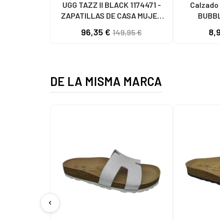
UGG TAZZ II BLACK 1174471 -
Calzado 
ZAPATILLAS DE CASA MUJER
BUBBL
BLACK
ZAPATIL
96,35 €
8,
149,95 €
DE LA MISMA MARCA
chevron_left