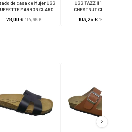
zado de casa de Mujer UGG
UGG TAZZ II 1174471 W
UFFETTE MARRON CLARO
CHESTNUT CHESTNUT
78,00 €
103,25 €
114,95 €
149,95 €
chevron_right