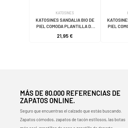
KATOSINES
KATOSINES SANDALIA BIO DE
KATOSINE
PIEL COMODA PLANTILLA DE
PIEL COM
PARA MUJER TALLAS 36 A 41
PARA MUJ
21,95 €
HECHO EN ESPANA MODELO 130
HECHO EN 
BLANCO
MÁS DE 80.000 REFERENCIAS DE
ZAPATOS ONLINE.
Seguro que encuentras el calzado que estás buscando.
Zapatos cómodos, zapatos de tacón estilosos, las botas
más cool, zapatillas de casa o zapatilla de deporte.