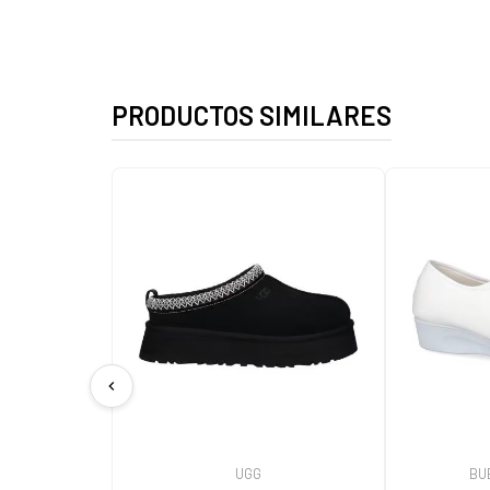
PRODUCTOS SIMILARES
chevron_left
UGG
BU