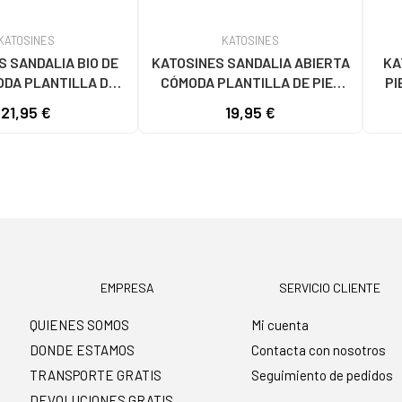
KATOSINES
KATOSINES
S SANDALIA BIO DE
KATOSINES SANDALIA ABIERTA
KA
ODA PLANTILLA DE
CÓMODA PLANTILLA DE PIEL
PI
ER TALLAS 36 A 41
PARA HOMBRE TALLAS 39 A 46
P
21,95 €
19,95 €
ESPANA MODELO 130
HECHO EN ESPAÑA MODELO 110
MARRÓN
BLANCO
EMPRESA
SERVICIO CLIENTE
QUIENES SOMOS
Mi cuenta
DONDE ESTAMOS
Contacta con nosotros
TRANSPORTE GRATIS
Seguimiento de pedidos
DEVOLUCIONES GRATIS