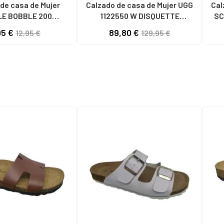
de casa de Mujer
Calzado de casa de Mujer UGG
Cal
E BOBBLE 200
1122550 W DISQUETTE
SC
LAS LONA MUJER
CHESTNUT
95 €
89,80 €
12,95 €
129,95 €
BLANCO