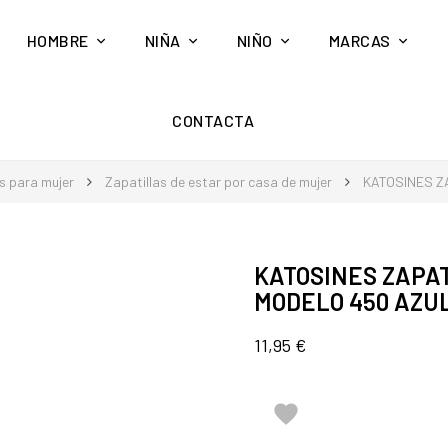
HOMBRE
NIÑA
NIÑO
MARCAS
CONTACTA
s para mujer
Zapatillas de estar por casa de mujer
KATOSINES Z
KATOSINES ZAPAT
MODELO 450 AZU
11,95 €
