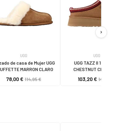
chevron_right
UGG
UGG
zado de casa de Mujer UGG
UGG TAZZ II 1174471 W
UFFETTE MARRON CLARO
CHESTNUT CHESTNUT
78,00 €
103,20 €
114,95 €
149,95 €