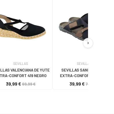
chevron_right
SEVILLAS
SEVILLAS
ILLAS VALENCIANA DE YUTE
SEVILLAS SANDALIA PIEL
TRA-CONFORT 419 NEGRO
EXTRA-CONFORT BDA8013
MARINO
39,99 €
39,99 €
69,99 €
79,99 €