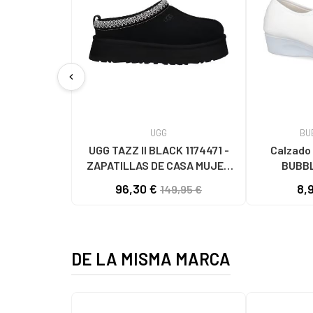
chevron_left
UGG
BU
UGG TAZZ II BLACK 1174471 -
Calzado 
ZAPATILLAS DE CASA MUJER
BUBBL
BLACK
ZAPATIL
96,30 €
8,
149,95 €
DE LA MISMA MARCA