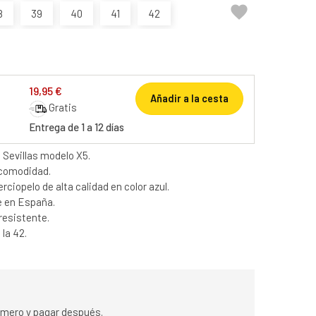

8
39
40
41
42
19,95 €
Añadir a la cesta
Gratis
Entrega de 1 a 12 días
a Sevillas modelo X5.
 comodidad.
ciopelo de alta calidad en color azul.
 en España.
 resistente.
 la 42.
rimero y pagar después.