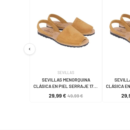
chevron_left
SEVILLAS
SEVILLAS MENORQUINA
SEVILL
CLÁSICA EN PIEL SERRAJE 1778
CLÁSICA EN
CAMEL
29,99 €
29,
49,99 €