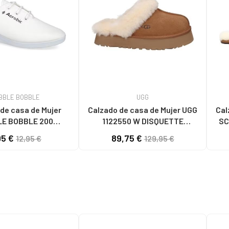
BBLE BOBBLE
UGG
de casa de Mujer
Calzado de casa de Mujer UGG
Cal
E BOBBLE 200
1122550 W DISQUETTE
SC
LAS LONA MUJER
CHESTNUT
95 €
89,75 €
12,95 €
129,95 €
BLANCO