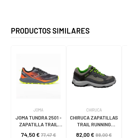
PRODUCTOS SIMILARES
JOMA
CHIRUCA
JOMA TUNDRA 2501 -
CHIRUCA ZAPATILLAS
ZAPATILLA TRAIL
TRAIL RUNNING
ZA
RUNNING HOMBRE
AUSTRALIA 4550401
S
74,50 €
82,00 €
103
77,47 €
88,00 €
NEGRO NARANJA
GORE-TEX HOMBRE
P