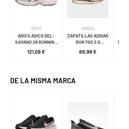
ASICS
ADIDAS
ASICS ASICS GEL-
ZAPATILLAS ADIDAS
N
KAYANO 28 RUNNING
RUN 70S 2.0
M680
SHOES BLANCO
DEPORTIVAS HOMBRE
121,09 €
69,99 €
63
CAQUI/MARRÓN
CAQUI
DE LA MISMA MARCA