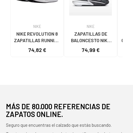
NIKE
NIKE
NIKE REVOLUTION 8
ZAPATILLAS DE
N
ZAPATILLAS RUNNING
BALONCESTO NIKE
CALZ
MUJER HJ8485-005
PRECISION 7 FN4322
RUN
74,82 €
74,99 €
68
NEGRO-ROSA NAN
NEGRO
VA
MÁS DE 80.000 REFERENCIAS DE
ZAPATOS ONLINE.
Seguro que encuentras el calzado que estás buscando.