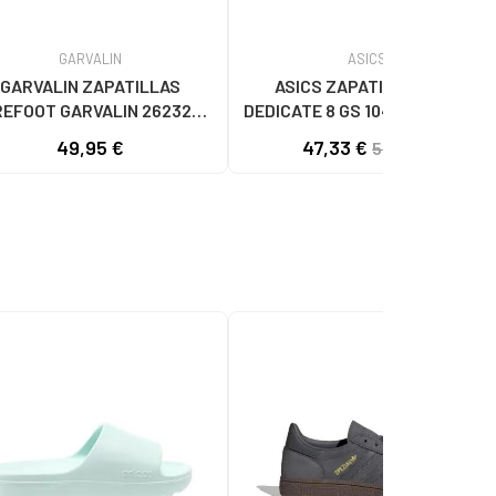
GARVALIN
ASICS
GARVALIN ZAPATILLAS
ASICS ZAPATILLAS GEL
EFOOT GARVALIN 262320-
DEDICATE 8 GS 1044A077 ROSA
3 PRIMEROS PASOS BLANCO
OSCURO
49,95 €
47,33 €
59,99 €