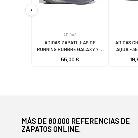
chevron_left
ADIDAS
ADIDAS ZAPATILLAS DE
ADIDAS C
RUNNING HOMBRE GALAXY 7 M
AQUA F35
JQ2626 GRIS VARIOS COLORES
55,00 €
19,
MÁS DE 80.000 REFERENCIAS DE
ZAPATOS ONLINE.