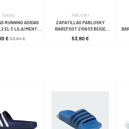
ADIDAS
PABLOSKY
S RUNNING ADIDAS
ZAPATILLAS PABLOSKY
2 EL C LILA/MENTA
BAREFOOT 210633 BEIGE
BAR
IOS COLORES
AVORIO
F31
00 €
53,80 €
53,94 €