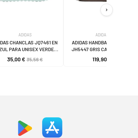
chevron_right
ADIDAS
ADIDAS
IDAS CHANCLAS JQ7461 EN
ADIDAS HANDBALL SPEZIAL
ZUL PARA UNISEX VERDE
JH5447 GRIS CARBON GREY
MULTICOLOR
35,00 €
119,90 €
35,56 €