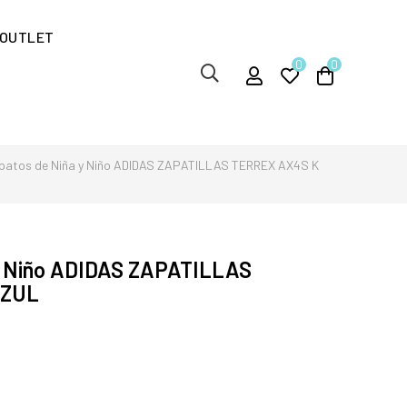
OUTLET
0
0
patos de Niña y Niño ADIDAS ZAPATILLAS TERREX AX4S K
Y Niño ADIDAS ZAPATILLAS
AZUL