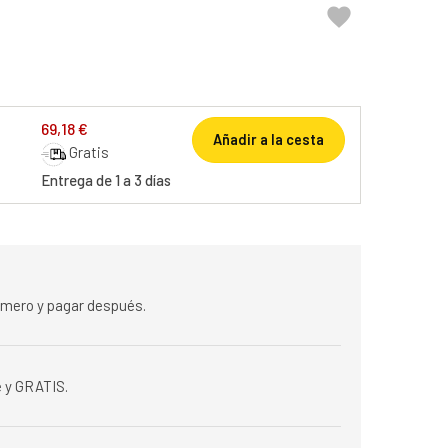

69,18 €
Añadir a la cesta
Gratis
Entrega de 1 a 3 días
rimero y pagar después.
 y GRATIS.