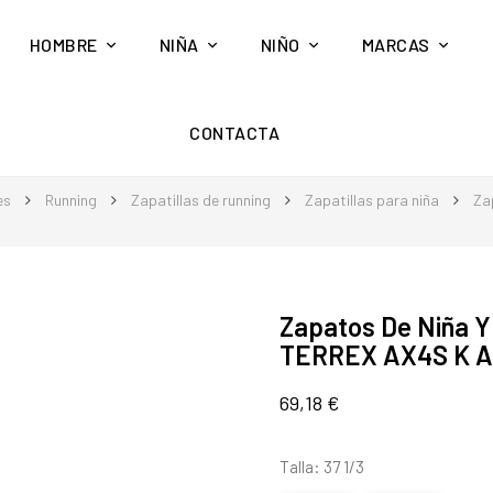
HOMBRE
NIÑA
NIÑO
MARCAS
CONTACTA
es
Running
Zapatillas de running
Zapatillas para niña
Za
Zapatos De Niña 
TERREX AX4S K 
69,18 €
Talla: 37 1/3