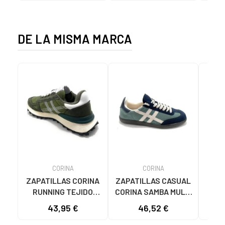
DE LA MISMA MARCA
CORINA
CORINA
ZAPATILLAS CORINA
ZAPATILLAS CASUAL
CORI
RUNNING TEJIDO
CORINA SAMBA MULTI
CAS
VERDE VERDE
AZUL AZUL
COR
43,95 €
46,52 €