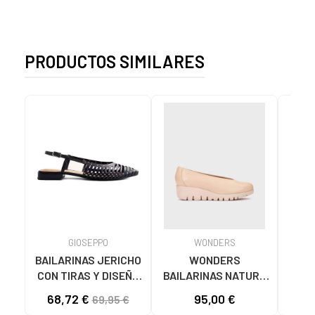
PRODUCTOS SIMILARES
GIOSEPPO
WONDERS
BAILARINAS JERICHO
WONDERS
MT
CON TIRAS Y DISEÑO
BAILARINAS NATURE
MUS
CALADO NEGRO
C33100 CON CUÑA
68,72 €
95,00 €
69,95 €
BEIG