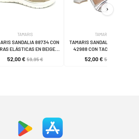
chevron_right
TAMARIS
TAMARIS
ARIS SANDALIA 88734 CON
TAMARIS SANDALIAS 1-28324-
IRAS ELÁSTICAS EN BEIGE
42988 CON TACÓN MEDIO Y
BEIG
PUNTERA DESCUBIERTA
52,00 €
52,00 €
59,95 €
59,95 €
METALIZADAS METALICO