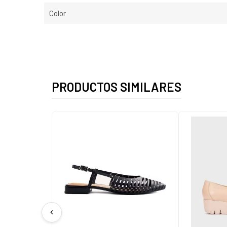
Color
PRODUCTOS SIMILARES
chevron_left