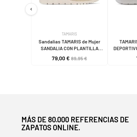
chevron_left
TAMARIS
Sandalias TAMARIS de Mujer
TAMARIS
SANDALIA CON PLANTILLA
DEPORTIVO
EXTRAIBLE 116 CHAMPAGNE
G
79,00 €
89,95 €
COMB
MÁS DE 80.000 REFERENCIAS DE
ZAPATOS ONLINE.