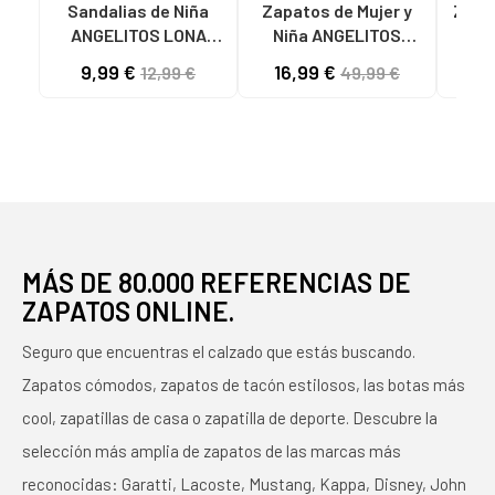
Sandalias de Niña
Zapatos de Mujer y
Zapa
ANGELITOS LONA
Niña ANGELITOS
TEXTIL 126 FUXIA
BAILARINA PIEL 1565
ANG
9,99 €
16,99 €
16
12,99 €
49,99 €
ROSA
F
MÁS DE 80.000 REFERENCIAS DE
ZAPATOS ONLINE.
Seguro que encuentras el calzado que estás buscando.
Zapatos cómodos, zapatos de tacón estilosos, las botas más
cool, zapatillas de casa o zapatilla de deporte. Descubre la
selección más amplia de zapatos de las marcas más
reconocidas: Garatti, Lacoste, Mustang, Kappa, Disney, John