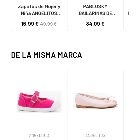
Zapatos de Mujer y
PABLOSKY
BATI
Niña ANGELITOS
BAILARINAS DE
BATI
BAILARINA PIEL 1565
VESTIR CON APLIQUE
16,99 €
34,09 €
49,99 €
ROSA
FLORAL 870178 ROSA
DE LA MISMA MARCA
ANGELITOS
ANGELITOS