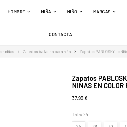
HOMBRE
NIÑA
NIÑO
MARCAS
CONTACTA
 - niñas
Zapatos bailarina para niña
Zapatos PABLOSKY de Ni
Zapatos PABLOSK
NINAS EN COLOR
37,95 €
Talla: 24
24
26
30
3