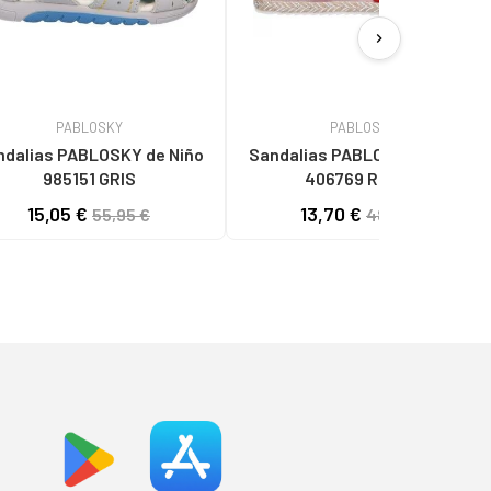
chevron_right
PABLOSKY
PABLOSKY
dalias PABLOSKY de Niño
Sandalias PABLOSKY de Niña
985151 GRIS
406769 ROUGE
15,05 €
13,70 €
55,95 €
48,95 €