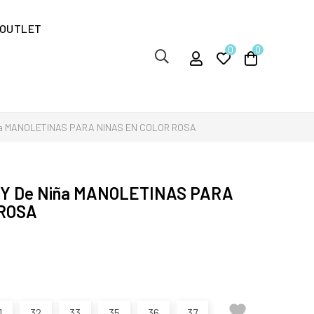
OUTLET
0
0
ña MANOLETINAS PARA NINAS EN COLOR ROSA
Y De Niña MANOLETINAS PARA
 ROSA

1
32
33
35
36
37