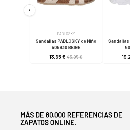
chevron_left
PABLOSKY
Sandalias PABLOSKY de Niño
Sandalias PA
505930 BEIGE
13,65 €
19,
45,95 €
MÁS DE 80.000 REFERENCIAS DE
ZAPATOS ONLINE.