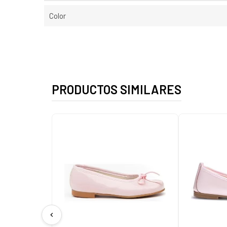
Color
PRODUCTOS SIMILARES
chevron_left