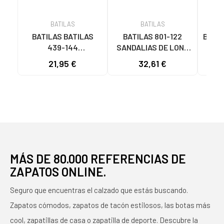
BATILAS
BATILAS
BATILAS BATILAS
BATILAS 801-122
BATI
439-144
SANDALIAS DE LONA
DE 
ALPARGATAS DE
BEIGE PIEDRA
45
21,95 €
32,61 €
ESPARTO PIEDRA
MÁS DE 80.000 REFERENCIAS DE
ZAPATOS ONLINE.
Seguro que encuentras el calzado que estás buscando.
Zapatos cómodos, zapatos de tacón estilosos, las botas más
cool, zapatillas de casa o zapatilla de deporte. Descubre la