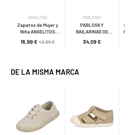
ANGELITOS
PABLOSKY
Zapatos de Mujer y
PABLOSKY
BATI
Niña ANGELITOS
BAILARINAS DE
BATI
BAILARINA PIEL 1565
VESTIR CON APLIQUE
16,99 €
34,09 €
49,99 €
ROSA
FLORAL 870178 ROSA
DE LA MISMA MARCA