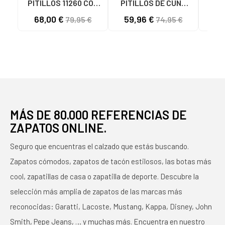
PITILLOS 11260 CON
PITILLOS DE CUÑA
CU
CUÑA Y CIERRE DE
080-5611 DORADAS
CIE
68,00 €
59,96 €
57
79,95 €
74,95 €
HEBILLA AZUL
ORO
O
MARINO
MÁS DE 80.000 REFERENCIAS DE
ZAPATOS ONLINE.
Seguro que encuentras el calzado que estás buscando.
Zapatos cómodos, zapatos de tacón estilosos, las botas más
cool, zapatillas de casa o zapatilla de deporte. Descubre la
selección más amplia de zapatos de las marcas más
reconocidas: Garatti, Lacoste, Mustang, Kappa, Disney, John
Smith, Pepe Jeans, … y muchas más. Encuentra en nuestro