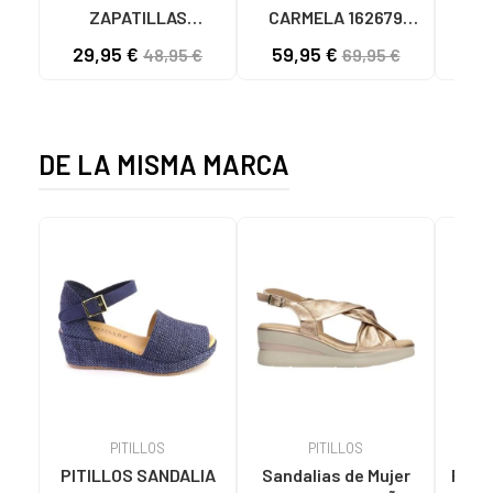
ZAPATILLAS
CARMELA 162679
GLI
MUSTANG FREE
AZUL MARINO CON
ALT
29,95 €
59,95 €
48,95 €
69,95 €
MULTIDEPORTE
CORDONES NAVY
BAREFOOT NEGRO
DE LA MISMA MARCA
PITILLOS
PITILLOS
PITILLOS SANDALIA
Sandalias de Mujer
PITI