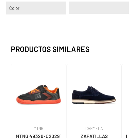
Color
PRODUCTOS SIMILARES
MTNG
CARMELA
MTNG 49320-C20291
ZAPATILLAS
MTNG