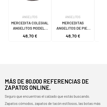
ANGELITOS
ANGELITOS
MERCEDITA COLEGIAL
MERCEDITAS
San
ANGELITOS MODELO
ANGELITOS DE PIEL
AN
463 NEGRO NEGRO
REFORZADA MODELO
TEX
48,70 €
48,70 €
9
463 MARINO AZUL
AZUL
MÁS DE 80.000 REFERENCIAS DE
ZAPATOS ONLINE.
Seguro que encuentras el calzado que estás buscando.
Zapatos cómodos, zapatos de tacón estilosos, las botas más