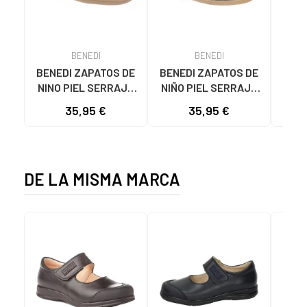
BENEDI
BENEDI
BENEDI ZAPATOS DE
BENEDI ZAPATOS DE
BENE
NINO PIEL SERRAJE
NIÑO PIEL SERRAJE
NIÑO
TALLAS 27 A 40
TALLAS 27 A 40
TA
35,95 €
35,95 €
MODELO 40182 BEIGE
MODELO 40182 AZUL
MODE
DE LA MISMA MARCA